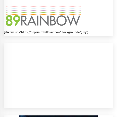
[stream url=”https://popara.mk/89rainbow” background=”gray”]