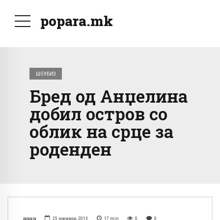
popara.mk
ШОУБИЗ
Бред од Анџелина
добил остров со
облик на срце за
роденден
popara
25 ноември, 2013
17
min
0
0