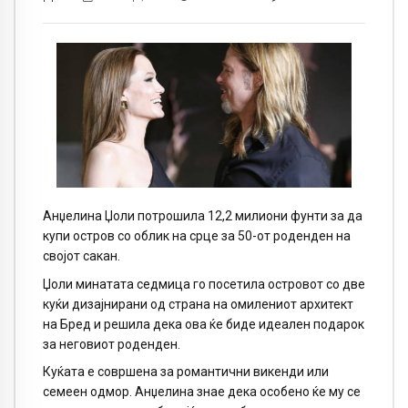
Анџелина Џоли потрошила 12,2 милиони фунти за да
купи остров со облик на срце за 50-от роденден на
својот сакан.
Џоли минатата седмица го посетила островот со две
куќи дизајнирани од страна на омилениот архитект
на Бред и решила дека ова ќе биде идеален подарок
за неговиот роденден.
Куќата е совршена за романтични викенди или
семеен одмор. Анџелина знае дека особено ќе му се