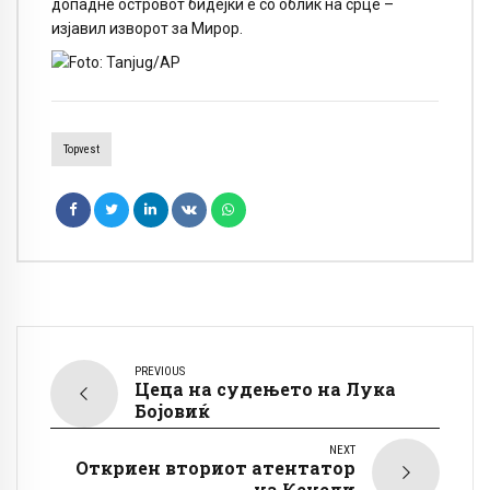
допадне островот бидејќи е со облик на срце –
изјавил изворот за Мирор.
Topvest
PREVIOUS
Цеца на судењето на Лука
Бојовиќ
NEXT
Откриен вториот атентатор
на Кенеди