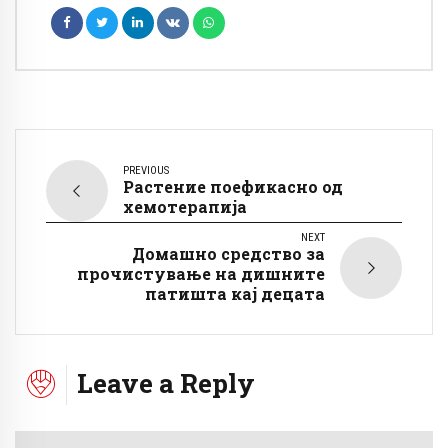
PREVIOUS
Растение поефикасно од
хемотерапија
NEXT
Домашно средство за
прочистување на дишните
патишта кај децата
Leave a Reply