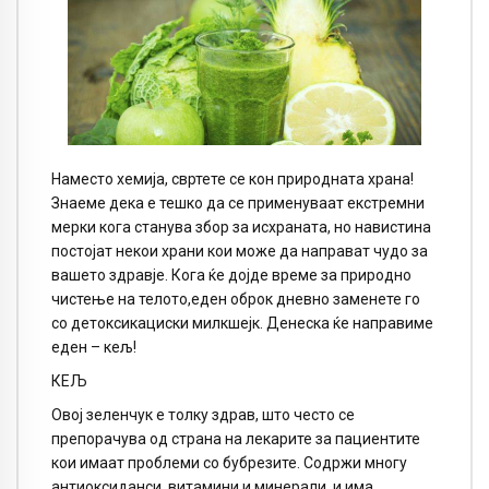
Наместо хемија, свртете се кон природната храна!
Знаеме дека е тешко да се применуваат екстремни
мерки кога станува збор за исхраната, но навистина
постојат некои храни кои може да направат чудо за
вашето здравје. Кога ќе дојде време за природно
чистење на телото,еден оброк дневно заменете го
со детоксикациски милкшејк. Денеска ќе направиме
еден – кељ!
КЕЉ
Овој зеленчук е толку здрав, што често се
препорачува од страна на лекарите за пациентите
кои имаат проблеми со бубрезите. Содржи многу
антиоксиданси, витамини и минерали, и има