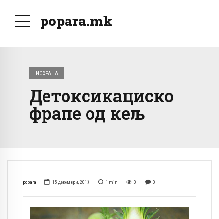
popara.mk
ИСХРАНА
Детоксикациско
фрапе од кељ
popara
15 декември, 2013
1
min
0
0