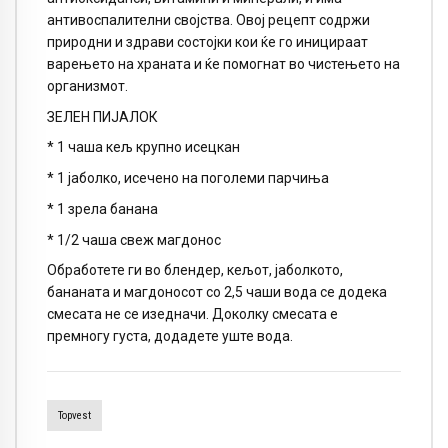
антивоспалителни својства. Овој рецепт содржи
природни и здрави состојки кои ќе го иницираат
варењето на храната и ќе помогнат во чистењето на
организмот.
ЗЕЛЕН ПИЈАЛОК
* 1 чаша кељ крупно исецкан
* 1 јаболко, исечено на поголеми парчиња
* 1 зрела банана
* 1/2 чаша свеж магдонос
Обработете ги во блендер, кељот, јаболкото,
бананата и магдоносот со 2,5 чаши вода се додека
смесата не се изедначи. Доколку смесата е
премногу густа, додадете уште вода.
Topvest