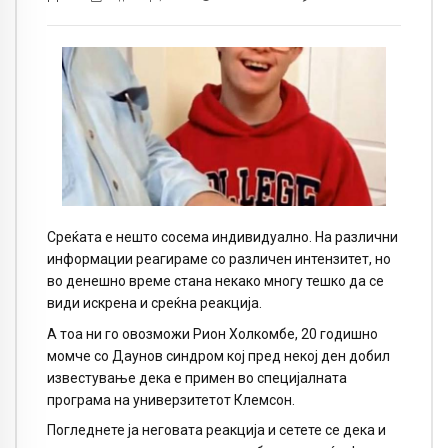
Среќата е нешто сосема индивидуално. На различни
информации реагираме со различен интензитет, но
во денешно време стана некако многу тешко да се
види искрена и среќна реакција.
А тоа ни го овозможи Рион Холкомбе, 20 годишно
момче со Даунов синдром кој пред некој ден добил
известување дека е примен во специјалната
програма на универзитетот Клемсон.
Погледнете ја неговата реакција и сетете се дека и