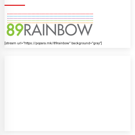
[stream url=”https://popara.mk/89rainbow” background=”gray”]