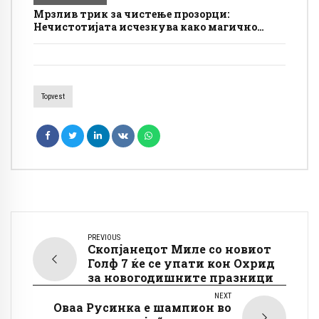
Мрзлив трик за чистење прозорци:
Нечистотијата исчезнува како магично
стапче, пробајте го што е можно поскоро
Topvest
PREVIOUS
Скопјанецот Миле со новиот
Голф 7 ќе се упати кон Охрид
за новогодишните празници
NEXT
Оваа Русинка е шампион во