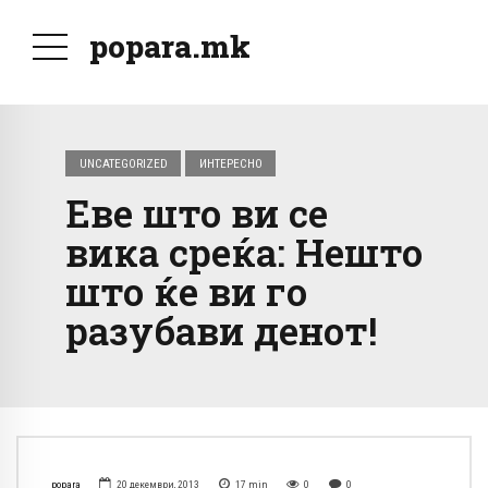
popara.mk
UNCATEGORIZED
ИНТЕРЕСНО
Еве што ви се
вика среќа: Нешто
што ќе ви го
разубави денот!
popara
20 декември, 2013
17
min
0
0