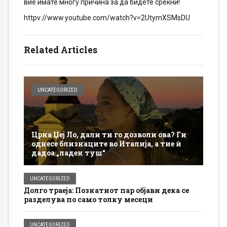
вие имате многу причина за да бидете среќни!
httpv://www.youtube.com/watch?v=2UtymXSMsDU
Related Articles
UNCATEGORIZED
Црна Џеј Ло, дали ти го дозволи ова? Ги
однесе близнаците во Италија, а тие ѝ
дадоа „ладен туш“
UNCATEGORIZED
Долго траеја: Познатиот пар објави дека се
разделува по само толку месеци
UNCATEGORIZED