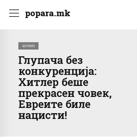
popara.mk
ШОУБИЗ
Глупача без
конкуренција:
Хитлер беше
прекрасен човек,
Евреите биле
нацисти!