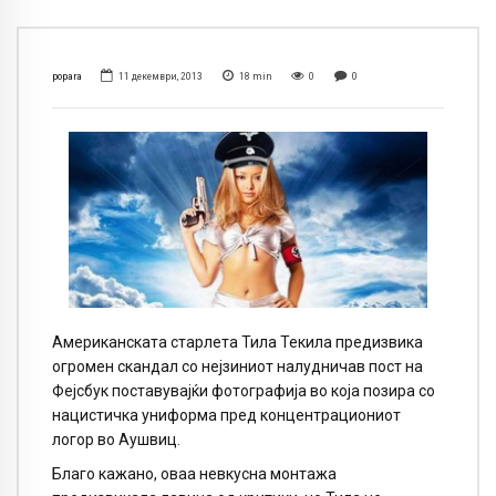
popara
11 декември, 2013
18
min
0
0
Американската старлета Тила Текила предизвика
огромен скандал со нејзиниот налудничав пост на
Фејсбук поставувајќи фотографија во која позира со
нацистичка униформа пред концентрациониот
логор во Аушвиц.
Благо кажано, оваа невкусна монтажа