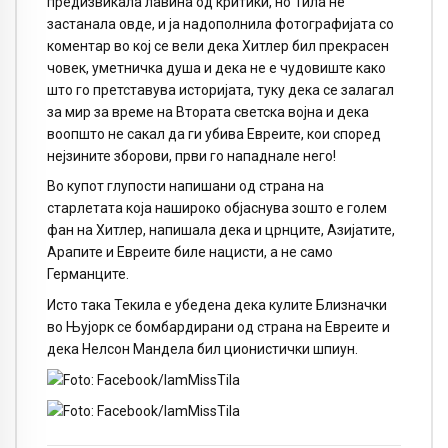
предизвикала лавина од критики, но Тила не
застанала овде, и ја надополнила фотографијата со
коментар во кој се вели дека Хитлер бил прекрасен
човек, уметничка душа и дека не е чудовиште како
што го претставува историјата, туку дека се залагал
за мир за време на Втората светска војна и дека
воопшто не сакал да ги убива Евреите, кои според
нејзините зборови, први го нападнале него!
Во купот глупости напишани од страна на
старлетата која нашироко објаснува зошто е голем
фан на Хитлер, напишала дека и црнците, Азијатите,
Арапите и Евреите биле нацисти, а не само
Германците.
Исто така Текила е убедена дека кулите Близначки
во Њујорк се бомбардирани од страна на Евреите и
дека Нелсон Мандела бил ционистички шпиун.