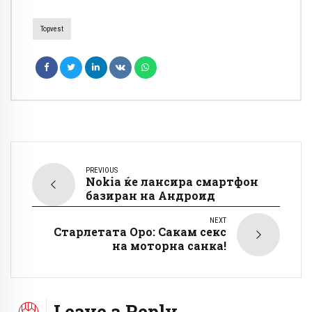
Topvest
PREVIOUS
Nokia ќе лансира смартфон
базиран на Андроид
NEXT
Старлетата Оро: Сакам секс
на моторна санка!
Leave a Reply