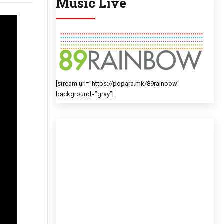
Music Live
[stream url=”https://popara.mk/89rainbow”
background=”gray”]