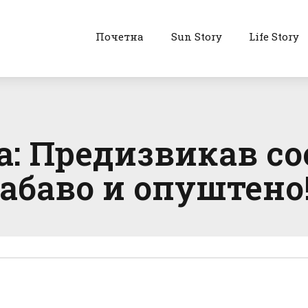
Почетна
Sun Story
Life Story
а: Предизвикав со
абаво и опуштено!