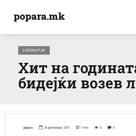
popara.mk
CORONA PLAY
Хит на годинат
бидејќи возев л
popara
24 декември, 2013
1
min
0
0