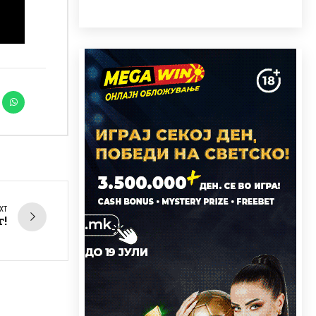
XT
г!