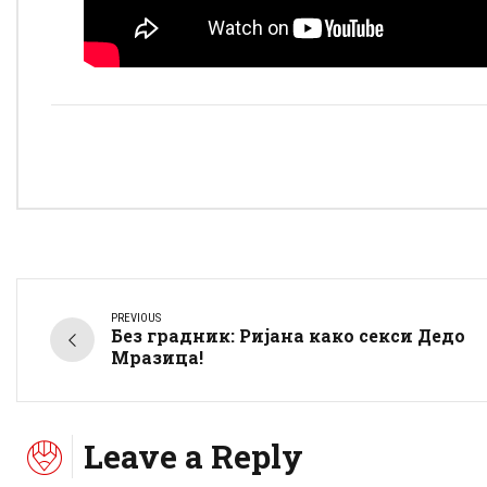
PREVIOUS
Без градник: Ријана како секси Дедо
Мразица!
Leave a Reply