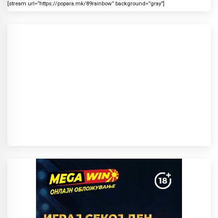
[stream url=”https://popara.mk/89rainbow” background=”gray”]