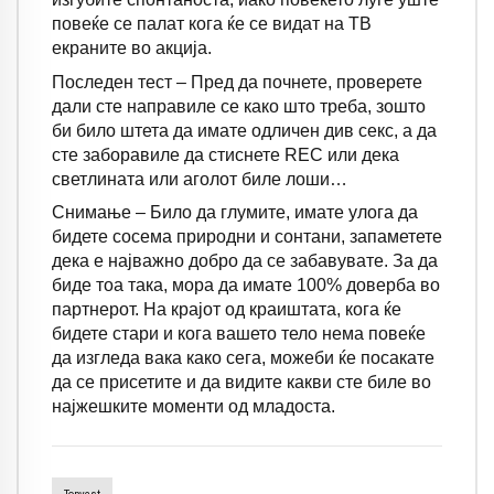
повеќе се палат кога ќе се видат на ТВ
екраните во акција.
Последен тест – Пред да почнете, проверете
дали сте направиле се како што треба, зошто
би било штета да имате одличен див секс, а да
сте заборавиле да стиснете
REC
или дека
светлината или аголот биле лоши…
Снимање – Било да глумите, имате улога да
бидете сосема природни и сонтани, запаметете
дека е најважно добро да се забавувате. За да
биде тоа така, мора да имате 100% доверба во
партнерот. На крајот од краиштата, кога ќе
бидете стари и кога вашето тело нема повеќе
да изгледа вака како сега, можеби ќе посакате
да се присетите и да видите какви сте биле во
најжешките моменти од младоста.