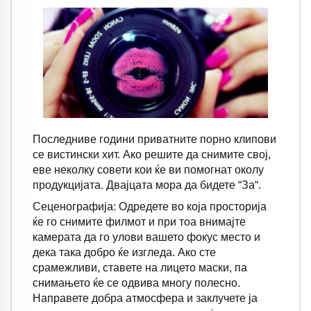
Последниве години приватните порно клипови
се вистински хит. Ако решите да снимите свој,
еве неколку совети кои ќе ви помогнат околу
продукцијата. Двајцата мора да бидете “За“.
Сеценографија: Одредете во која просторија
ќе го снимите филмот и при тоа внимајте
камерата да го улови вашето фокус место и
дека така добро ќе изгледа. Ако сте
срамежливи, ставете на лицето маски, па
снимањето ќе се одвива многу полесно.
Направете добра атмосфера и заклучете ја