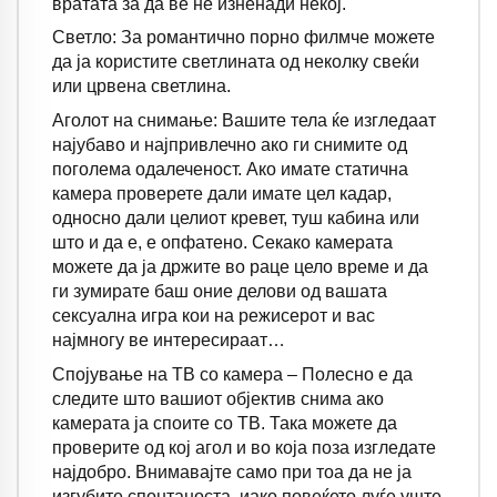
вратата за да ве не изненади некој.
Светло: За романтично порно филмче можете
да ја користите светлината од неколку свеќи
или црвена светлина.
Аголот на снимање: Вашите тела ќе изгледаат
најубаво и најпривлечно ако ги снимите од
поголема одалеченост. Ако имате статична
камера проверете дали имате цел кадар,
односно дали целиот кревет, туш кабина или
што и да е, е опфатено. Секако камерата
можете да ја држите во раце цело време и да
ги зумирате баш оние делови од вашата
сексуална игра кои на режисерот и вас
најмногу ве интересираат…
Спојување на ТВ со камера – Полесно е да
следите што вашиот објектив снима ако
камерата ја споите со ТВ. Така можете да
проверите од кој агол и во која поза изгледате
најдобро. Внимавајте само при тоа да не ја
изгубите спонтаноста, иако повеќето луѓе уште