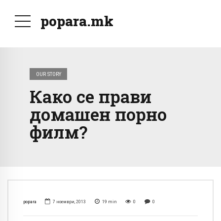
popara.mk
OUR STORY
Како се прави
домашен порно
филм?
popara
7 ноември, 2013
19
min
0
0