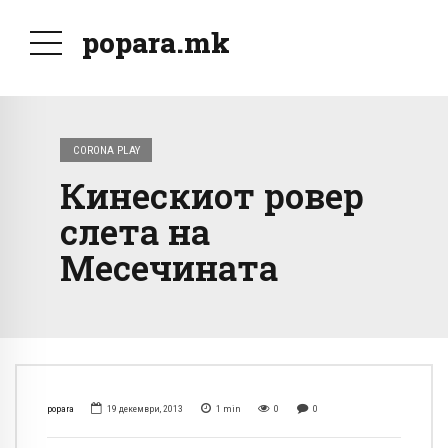
popara.mk
CORONA PLAY
Кинескиот ровер
слета на
Месечината
popara
19 декември, 2013
1
min
0
0