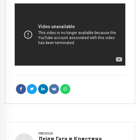
PREVIOUS
Лејди Гага и Кристина