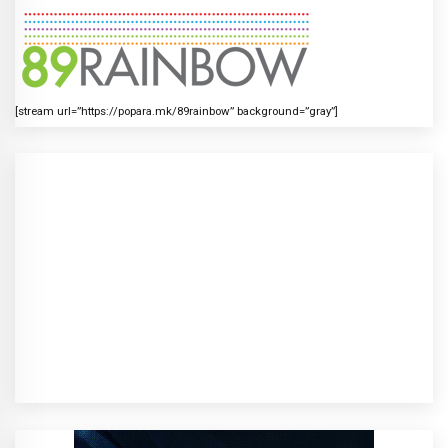
[stream url=”https://popara.mk/89rainbow” background=”gray”]