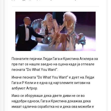
Познатите пејачки Лејди Гага и Кристина Агилера за
прв пат се нашле заедно на сцена каде ја отпеале
песната “
Do What You Want“.
Иначе песната “
Do What You Want“
е дует на Лејди
Гага и Р Кели и е една од најголемите хитови на
албумот
Artpop.
Иако се зборуваше дека двете диви не се во
најдобри односи, Гага и Кристина докажаа дека
имаат одлична соработка но и дека ова можеби е