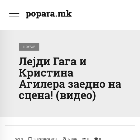
popara.mk
ШОУБИЗ
Лејди Гага и
Кристина
Агилера заедно на
сцена! (видео)
popara
19 декември, 2013
17
min
0
0