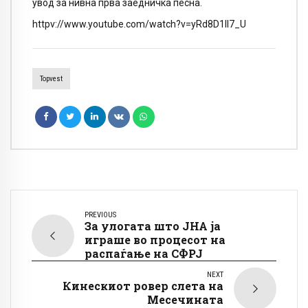
увод за нивна прва заедничка песна.
httpv://www.youtube.com/watch?v=yRd8D1ll7_U
Topvest
PREVIOUS
За улогата што ЈНА ја
играше во процесот на
распаѓање на СФРЈ
NEXT
Кинескиот ровер слета на
Месечината