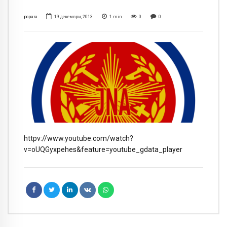
popara
19 декември, 2013
1
min
0
0
httpv://www.youtube.com/watch?
v=oUQGyxpehes&feature=youtube_gdata_player