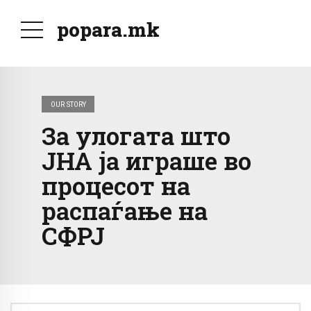
popara.mk
OUR STORY
За улогата што
ЈНА ја играше во
процесот на
распаѓање на
СФРЈ