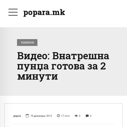
popara.mk
УБАВИНА
Видео: Внатрешна
пунџа готова за 2
минути
popara
19 декември, 2013
17
min
0
0