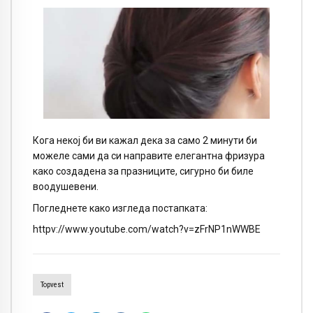
Кога некој би ви кажал дека за само 2 минути би
можеле сами да си направите елегантна фризура
како создадена за празниците, сигурно би биле
воодушевени.
Погледнете како изгледа постапката:
httpv://www.youtube.com/watch?v=zFrNP1nWWBE
Topvest