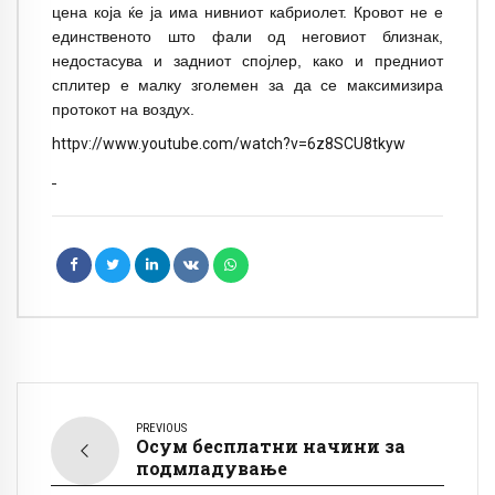
цена која ќе ја има нивниот кабриолет. Кровот не е
единственото што фали од неговиот близнак,
недостасува и задниот спојлер, како и предниот
сплитер е малку зголемен за да се максимизира
протокот на воздух.
httpv://www.youtube.com/watch?v=6z8SCU8tkyw
PREVIOUS
Осум бесплатни начини за
подмладување