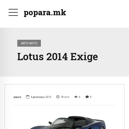
popara.mk
АВТО-МОТО
Lotus 2014 Exige
popara
6 декември, 2013
18
min
0
0