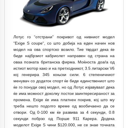
Лотус го
“
отстрани
”
покривот од нивниот модел
“
Exige S coupe“
, со што добија на еден начин нов
модел на ова спортско возило. Тие тврдат дека ќе
биде најбрзиот кабриолет направен од страна на
оваа позната британска фирма. Моќноста доаѓа од
истиот мотор како и на претходникот, 3.5 литарски V6
кој генерира 345 коњски сили. 6 степеничниот
менувач со додаток спорт ќе биде единствениот што
ќе го понуди овој модел, но од Лотус изјавуваат дека
ќе има можност доколку постои заинтересираност за
промена. Exige ќе има платнен покрив, кој што му
треба нешто подолго време од вообичаено да се
отвори. Од 0-100 км ќе развива за 4 секунди, 0.8
секунди побрзо од Порше 911 Карера. Додека
моделот Exige S чини $120.000, не се знае точната