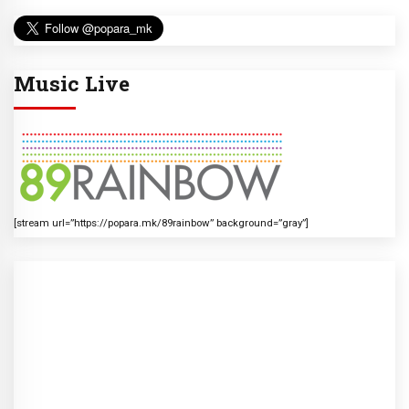
Music Live
[stream url=”https://popara.mk/89rainbow” background=”gray”]