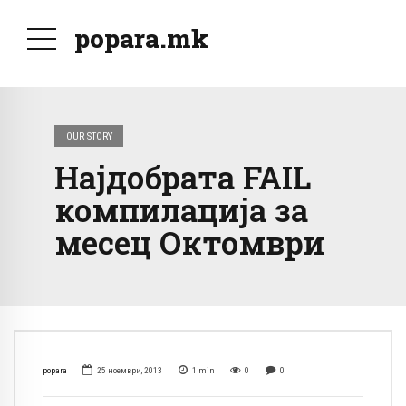
popara.mk
OUR STORY
Најдобрата FAIL
компилација за
месец Октомври
popara
25 ноември, 2013
1
min
0
0