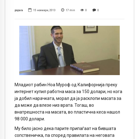
popara
15 ноември, 2013
17
min
0
0
Младиот рабин Ноа Муроф од Калифорнија преку
интернет купил работна маса за 150 долари, но кога
ја добил нарачката, морал да ја расклопи масата за
да може да влезе низ врата. Тогаш, во
внатрешноста на масата, во пластична кеса нашол
98 000 долари.
Му било јасно дека парите припаѓаат на бившата
сопственичка, па според правилата на неговата