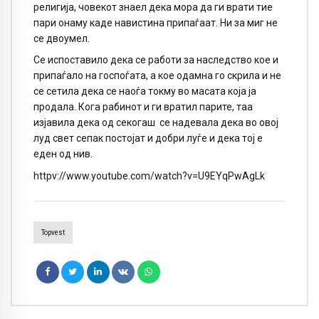
религија, човекот знаел дека мора да ги врати тие
пари онаму каде навистина припаѓаат. Ни за миг не
се двоумел.
Се испоставило дека се работи за наследство кое и
припаѓало на госпоѓата, а кое одамна го скрила и не
се сетила дека се наоѓа токму во масата која ја
продала. Кога рабинот и ги вратил парите, таа
изјавила дека од секогаш
се надевала дека во овој
луд свет сепак постојат и добри луѓе и дека тој е
еден од нив.
httpv://www.youtube.com/watch?v=U9EYqPwAgLk
Topvest