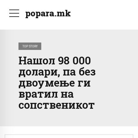
popara.mk
TOP STORY
Нашол 98 000
долари, па без
двоумење ги
вратил на
сопственикот