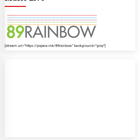
[stream url=”https://popara.mk/89rainbow” background=”gray”]