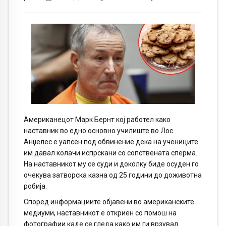
Американецот Марк Бернт кој работел како
наставник во едно основно училиште во Лос
Анџелес е уапсен под обвинение дека на учениците
им давал колачи испрскани со сопствената сперма.
На наставникот му се суди и доколку биде осуден го
очекува затворска казна од 25 години до доживотна
робија.
Според информациите објавени во американските
медиуми, наставникот е откриен со помош на
фотографии каде се гледа како им ги врзувал