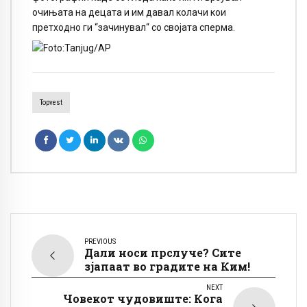
очињата на децата и им давал колачи кои
претходно ги “зачинувал“ со својата сперма.
Topvest
PREVIOUS
Дали носи прслуче? Сите
зјапаат во градите на Ким!
NEXT
Човекот чудовиште: Кога