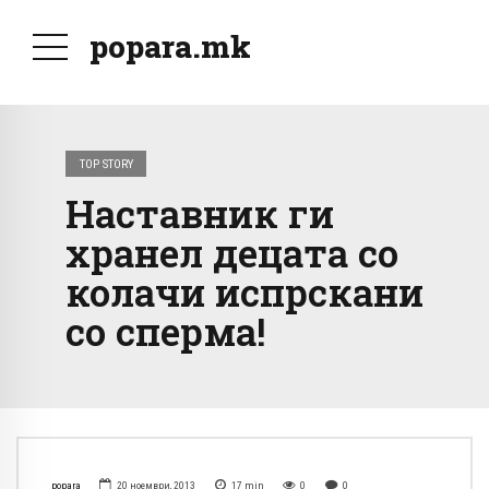
popara.mk
TOP STORY
Наставник ги
хранел децата со
колачи испрскани
со сперма!
popara
20 ноември, 2013
17
min
0
0