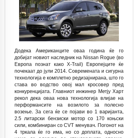
Додека Американците оваа година ќе го
добијат новиот наследник на
Nissan Rogue
(во
Европа познат како
X-Trail
) Европејците ќе
почекаат до јули 2014. Современата и сигурна
технологија е комплетно редизајнирана, што го
става во водство овој мал кросовер пред
конкуренцијата. Главниот инжинер Метју Харт
рекол дека оваа нова технологија влијае на
перформансите на возилото за полесно
возење. За сега ќе се појави во 1 варијанта,
2.5 литарски бензиски мотор со 170 коњски
сили, комбиниран со CVT менувач. Погонот на
4 тркала ќе го има, но со доплата, односно