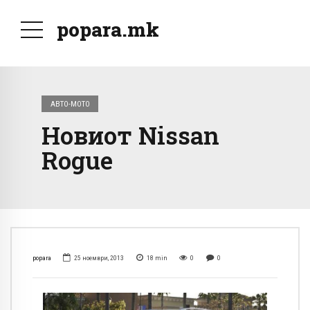
popara.mk
АВТО-МОТО
Новиот Nissan
Rogue
popara
25 ноември, 2013
18
min
0
0