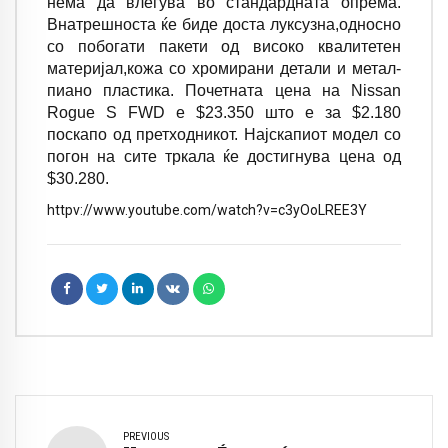
нема да влегува во стандардната опрема.
Внатрешноста ќе биде доста луксузна,односно
со побогати пакети од високо квалитетен
материјал,кожа со хромирани детали и метал-
пиано пластика. Почетната цена на Nissan
Rogue S FWD е $23.350 што е за $2.180
поскапо од претходникот. Најскапиот модел со
погон на сите тркала ќе достигнува цена од
$30.280.
httpv://www.youtube.com/watch?v=c3yOoLREE3Y
PREVIOUS