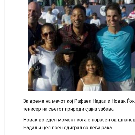
За време на мечот кој Рафаел Надал и Новак Ѓоко
тенисер на светот приреди сјајна забава.
Новак во еден момент кога е поразен од шпанецот
Надал и цел поен одиграл со лева рака.