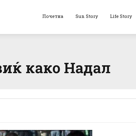
Почетна
Sun Story
Life Story
виќ како Надал