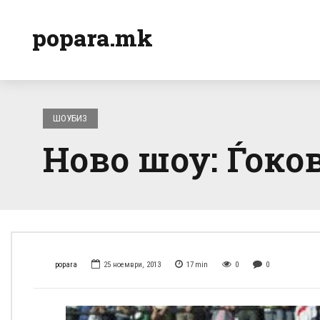
popara.mk
ШОУБИЗ
Ново шоу: Ѓоко
popara
25 ноември, 2013
17
min
0
0