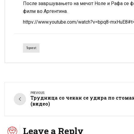
После завршувањето на мечот Ноле и Рафа се ф
филм во Аргентина.
httpv://www.youtube.com/watch?v=bpq8-mxHuE8#t
Topvest
PREVIOUS
Трудница со чекан се удира по стомак
(видео)
Leave a Reply