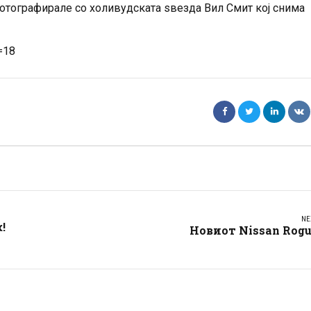
отографирале со холивудската ѕвезда Вил Смит кој снима
=18
NE
!
Новиот Nissan Rog