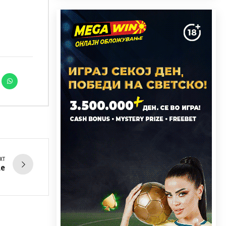
XT
ue