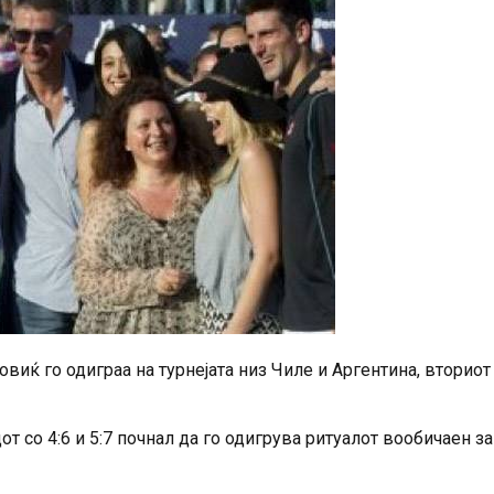
виќ го одиграа на турнејата низ Чиле и Аргентина, вториот
 со 4:6 и 5:7 почнал да го одигрува ритуалот вообичаен за