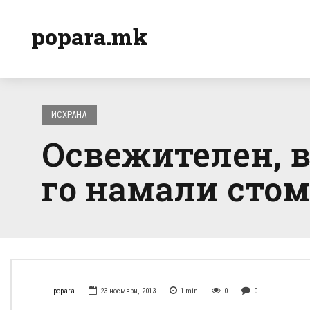
popara.mk
ИСХРАНА
Освежителен, в
го намали стом
popara
23 ноември, 2013
1
min
0
0