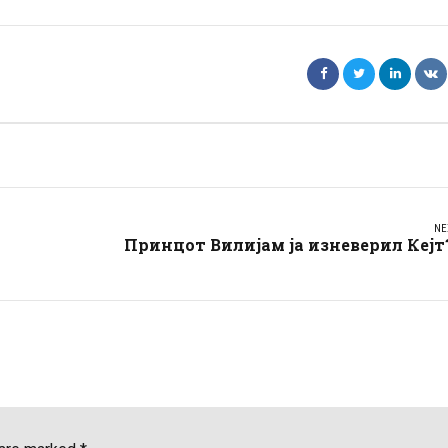
NE
Принцот Вилијам ја изневерил Кејт