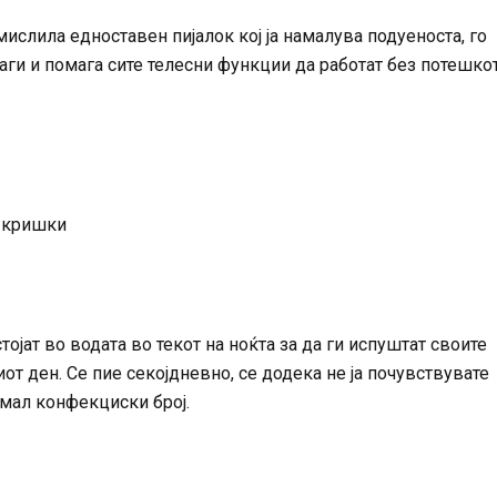
ислила едноставен пијалок кој ја намалува подуеноста, го
аги и помага сите телесни функции да работат без потешко
и кришки
тојат во водата во текот на ноќта за да ги испуштат своите
иот ден. Се пие секојдневно, се додека не ја почувствувате
омал конфекциски број.