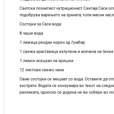
Светски познатиот нутриционист Синтија Саси осм
подобрува варењето на храната, топи масни насл
Состојки за Саси вода:
8 чаши вода
1 лажица рендан корен од ѓумбир
1 свежа краставица излупена и исечена на тенк
1 лимон исецкан на кришки
12 листови свежо нане
Овие состојки се мешаат со вода. Оставете да отс
екстрати. Водата се конзумира во текот на следн
разликата, односно се додека не ве собере во п