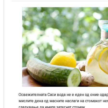
Освежителната Саси вода не е еден од оние одвра
мислите дека од масните наслаги на стомакот нем
гладување да имате затегнат стомак.