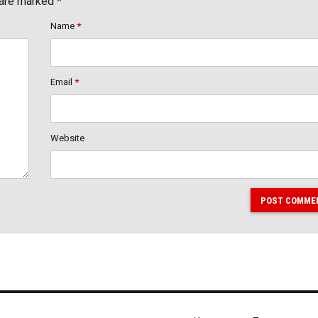
 are marked *
Name
*
Email
*
Website
POST COMME