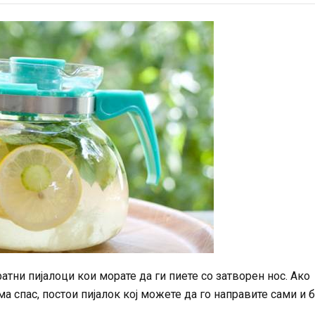
тни пијалоци кои морате да ги пиете со затворен нос. Ако
а спас, постои пијалок кој можете да го направите сами и 