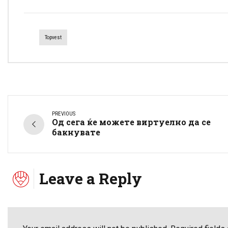
Topvest
PREVIOUS
Од сега ќе можете виртуелно да се
бакнувате
Leave a Reply