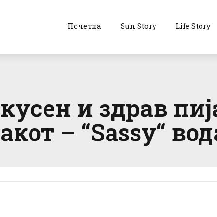
Почетна
Sun Story
Life Story
кусен и здрав пија
акот – “Sassy“ вод