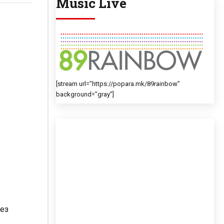
Music Live
[stream url=”https://popara.mk/89rainbow”
background=”gray”]
без