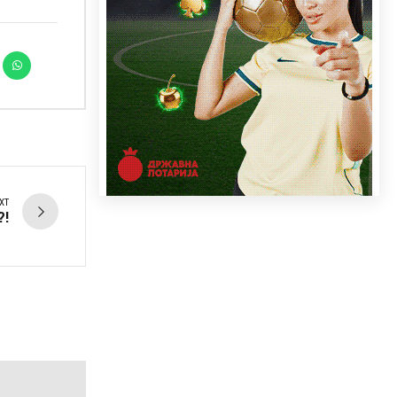
XT
?!