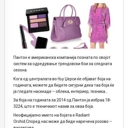
Пантон е американска компанија позната по својот
систем за одредување трендовски бои за следната
сезона.
Кога од централата во Њу Џерси ќе објават боја на
годината, можете да бидете сигурни дека таа боја ќе
ја гледате насекаде – облека, ентериер, техника…
За боја на годината за 2014 од Пантон ја избраа 18-
3224, што е техничкиот назив за оваа боја.
Неофицијално името на бојата е
Radiant
Orchid.
Според нас може да биде наречена розово –
виолетова.