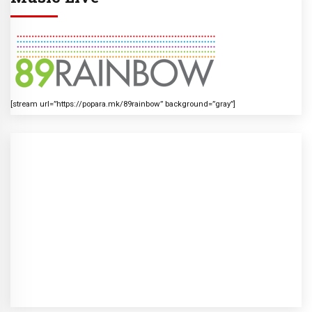
[stream url=”https://popara.mk/89rainbow” background=”gray”]