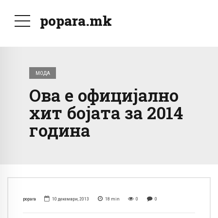
popara.mk
МОДА
Ова е официјално
хит бојата за 2014
година
popara
10 декември, 2013
18
min
0
0