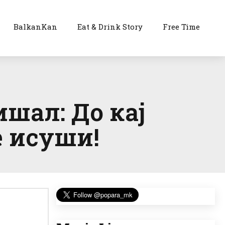
BalkanKan
Eat & Drink Story
Free Time
ишал: До кај
е исуши!