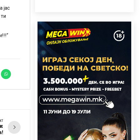
 јас
 ти
!!!“
XT
ми
а!