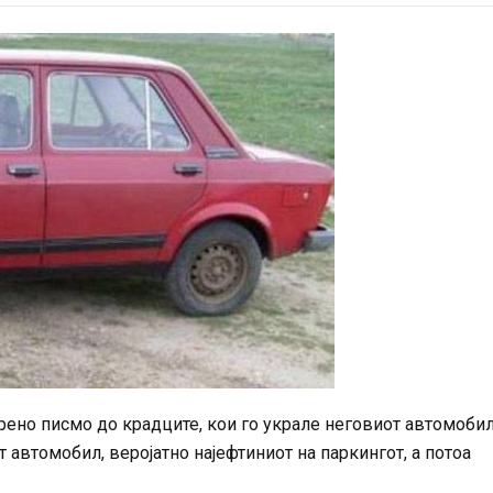
рено писмо до крадците, кои го украле неговиот автомобил
 автомобил, веројатно најефтиниот на паркингот, а потоа