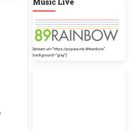
Music Live
[stream url=”https://popara.mk/89rainbow”
background=”gray”]
.