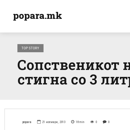
popara.mk
TOP STORY
Сопственикот н
стигна со 3 лит
popara
21 ноември, 2013
18
min
0
0