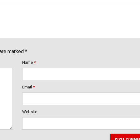
 are marked *
Name
*
Email
*
Website
POST COMME