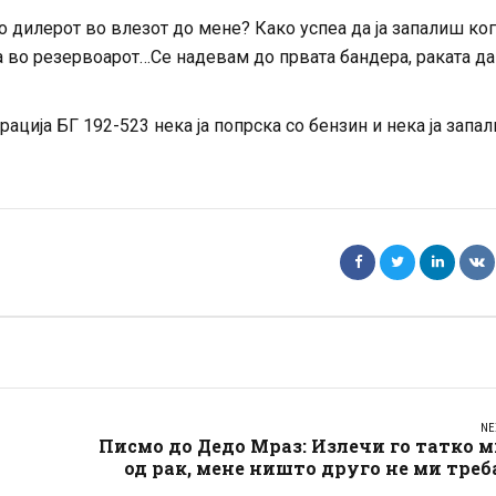
о дилерот во влезот до мене? Како успеа да ја запалиш кога
ра во резервоарот…Се надевам до првата бандера, раката да
ација БГ 192-523 нека ја попрска со бензин и нека ја запали
NE
Писмо до Дедо Мраз: Излечи го татко 
од рак, мене ништо друго не ми треб