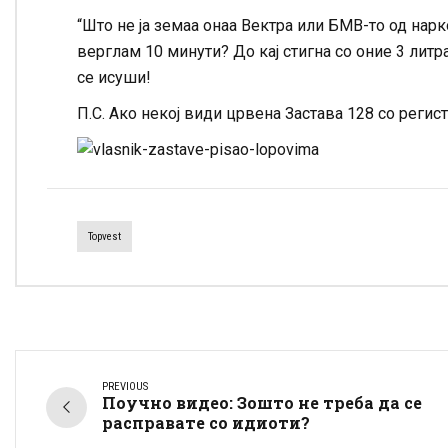
“Што не ја земаа онаа Вектра или БМВ-то од нарк
верглам 10 минути? До кај стигна со оние 3 лит
се исуши!
П.С. Ако некој види црвена Застава 128 со регистр
Topvest
PREVIOUS
Поучно видео: Зошто не треба да се
расправате со идиоти?