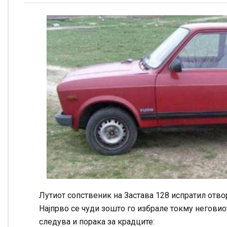
Лутиот сопственик на Застава 128 испратил отво
Најпрво се чуди зошто го избрале токму неговиот
следува и порака за крадците: