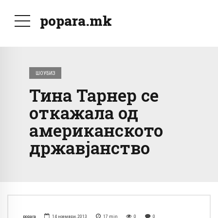
popara.mk
ШОУБИЗ
Тина Тарнер се
откажала од
американското
државјанство
popara
14 ноември, 2013
17
min
0
0