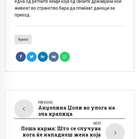
една од ретките земји која од своите државјани кои
живеат во странство бара да плаќаат даноци за
приход.
Topvest
PREVIOUS
Анџелина Џоли во улога на
зла кралица
NEXT
Лоша карма: Што се случува
кога ќе нападнеш жена која