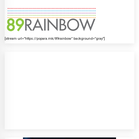
[stream url=”https://popara.mk/89rainbow” background=”gray”]