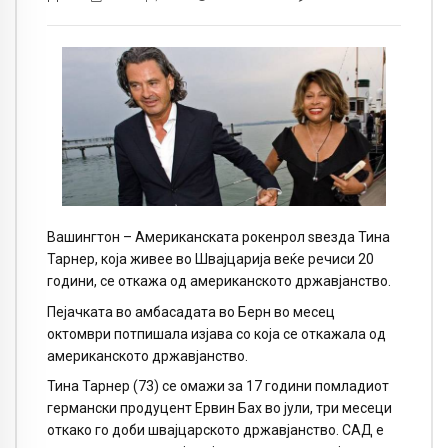
Вашингтон – Американската рокенрол ѕвезда Тина
Тарнер, која живее во Швајцарија веќе речиси 20
години, се откажа од американското државјанство.
Пејачката во амбасадата во Берн во месец
октомври потпишала изјава со која се откажала од
американското државјанство.
Тина Тарнер (73) се омажи за 17 години помладиот
германски продуцент Ервин Бах во јули, три месеци
откако го доби швајцарското државјанство. САД е