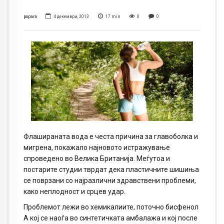
popara
4 декември, 2013
17
min
0
0
Флашираната вода е честа причина за главоболка и
мигрена, покажало најновото истражување
спроведено во Велика Британија. Меѓутоа и
постарите студии тврдат дека пластичните шишиња
се поврзани со најразлични здравствени проблеми,
како неплодност и срцев удар.
Проблемот лежи во хемикалиите, поточно бисфенол
А кој се наоѓа во синтетичката амбалажа и кој после