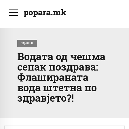
popara.mk
ЗДРАВЈЕ
Водата од чешма
сепак поздрава:
Флашираната
вода штетна по
здравјето?!