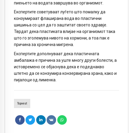
пиењето на водата завршува во организмот.
Експертите советуваат луѓето што помалку да
конзумираат флаширана вода во пластични
шишиња со цел да го заштитат своето здравје.
Тврдат дека пластиката влијае на организмот така
што го зголемува нивото на хормони, а тоа пак е
причина за хронична мигрена.
Експертите дополнуваат дека пластичната
амбалажа е причина за уште многу други болести, а
истовремено се објаснува дека е подеднакво
штетно да се конзумира конзервирана храна, како и
пијалоци од лименка.
Topvest