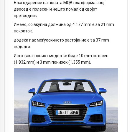
Благодарение на новата MQB платформа овој
двосед е полесен и нешто помал од својот
претходник.
Имено, со вкупна должина од 4.177 mm e за 21 mm
пократок,
додека пак меѓуоскиното растојание е за 37 mm
подолго.
Исто така, новиот модел ќе биде 10 mm потесен
(1.832 mm) и 3 mm понизок (1.355 mm).