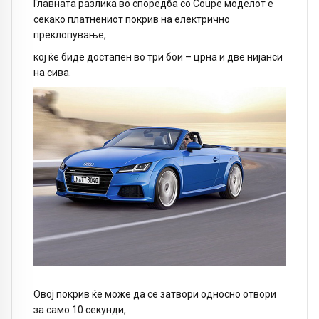
Главната разлика во споредба со Coupe моделот е
секако платнениот покрив на електрично
преклопување,
кој ќе биде достапен во три бои – црна и две нијанси
на сива.
Овој покрив ќе може да се затвори односно отвори
за само 10 секунди,