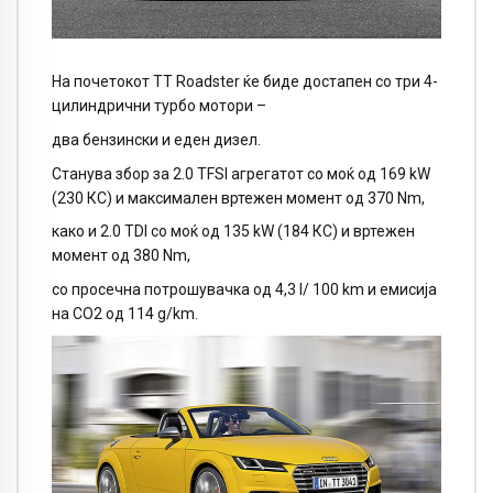
На почетокот ТТ Roadster ќе биде достапен со три 4-
цилиндрични турбо мотори –
два бензински и еден дизел.
Станува збор за 2.0 TFSI агрегатот со моќ од 169 kW
(230 КС) и максимален вртежен момент од 370 Nm,
како и 2.0 TDI со моќ од 135 kW (184 КС) и вртежен
момент од 380 Nm,
со просечна потрошувачка од 4,3 l/ 100 km и емисија
на CO2 од 114 g/km.