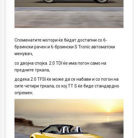
Споменатите мотори ќе бидат достапни со 6-
брзински рачен и 6-брзински S Tronic автоматски
менувач,
со двојна спојка. 2.0 TDI ќе има погон само на
предните тркала,
додека 2.0 TFSI ќе може да се набави и со погон на
сите четири тркала, со кој ТТ S ќе биде стандардно
опремен.