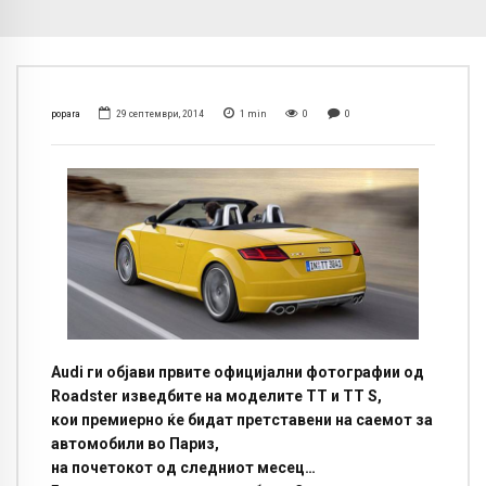
popara
29 септември, 2014
1
min
0
0
Audi ги објави првите официјални фотографии од
Roadster изведбите на моделите ТТ и TT S,
кои премиерно ќе бидат претставени на саемот за
автомобили во Париз,
на почетокот од следниот месец…