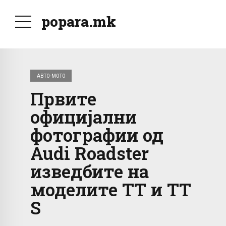
popara.mk
АВТО-МОТО
Првите
официјални
фотографии од
Audi Roadster
изведбите на
моделите ТТ и TT
S