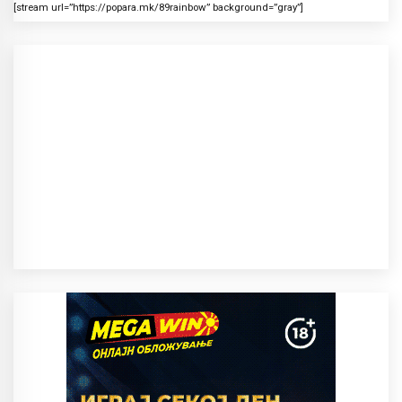
[stream url=”https://popara.mk/89rainbow” background=”gray”]