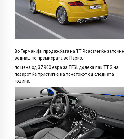
Во Германија, продажбата на ТТ Roadster ќе започне
веднаш по премиерата во Париз,
по цена од 37.900 евра за TFSI, додека пак ТТ S на
пазарот ќе пристигне на почетокот од следната
година.