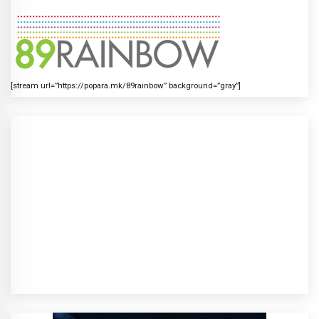
[stream url=”https://popara.mk/89rainbow” background=”gray”]