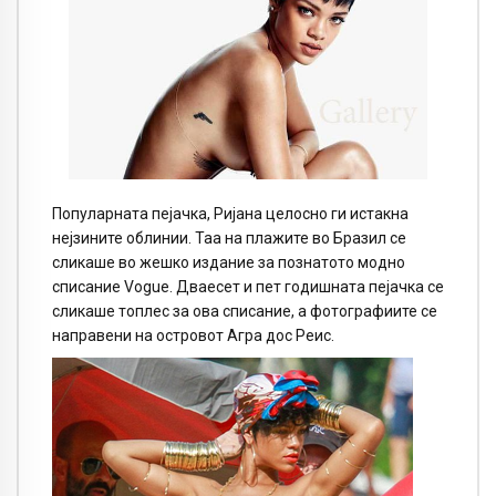
Популарната пејачка, Ријана целосно ги истакна
нејзините облинии. Таа на плажите во Бразил се
сликаше во жешко издание за познатото модно
списание Vogue. Дваесет и пет годишната пејачка се
сликаше топлес за ова списание, а фотографиите се
направени на островот Агра дос Реис.