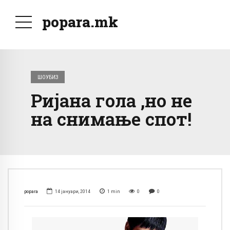
popara.mk
ШОУБИЗ
Ријана гола ,но не
на снимање спот!
popara
14 јануари, 2014
1
min
0
0