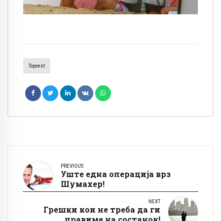
Topvest
PREVIOUS
Уште една операција врз
Шумахер!
NEXT
Грешки кои не треба да ги
правиме на состанок!