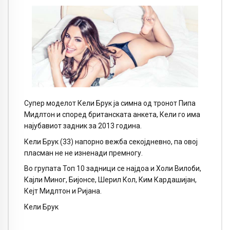
Супер моделот Кели Брук ја симна од тронот Пипа
Мидлтон и според британската анкета, Кели го има
најубавиот задник за 2013 година.
Кели Брук (33) напорно вежба секојдневно, па овој
пласман не не изненади премногу.
Во групата Топ 10 задници се најдоа и Холи Вилоби,
Кајли Миног, Бијонсе, Шерил Кол, Ким Кардашијан,
Кејт Мидлтон и Ријана.
Кели Брук