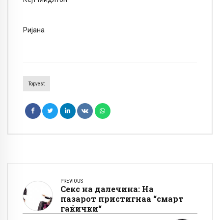
Ријана
Topvest
PREVIOUS
Секс на далечина: На
пазарот пристигнаа “смарт
гаќички“