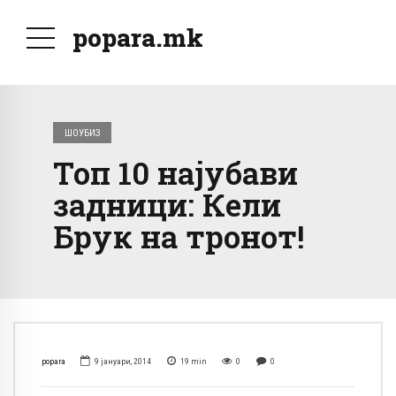
popara.mk
ШОУБИЗ
Топ 10 најубави
задници: Кели
Брук на тронот!
popara
9 јануари, 2014
19
min
0
0