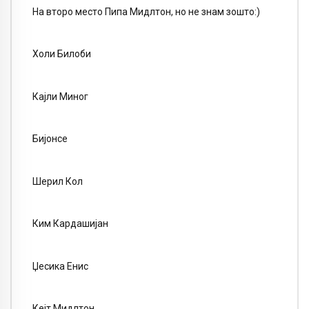
На второ место Пипа Мидлтон, но не знам зошто:)
Холи Билоби
Кајли Миног
Бијонсе
Шерил Кол
Ким Кардашијан
Џесика Енис
Кејт Мидлтон