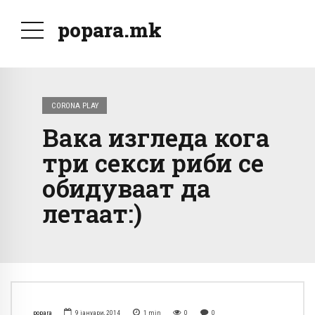
popara.mk
CORONA PLAY
Вака изгледа кога
три секси риби се
обидуваат да
летаат:)
popara
9 јануари, 2014
1
min
0
0