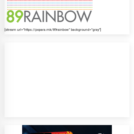
[stream url=”https://popara.mk/89rainbow” background=”gray”]