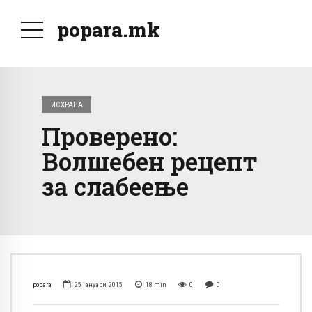
popara.mk
ИСХРАНА
Проверено:
Волшебен рецепт
за слабеење
popara
25 јануари, 2015
18
min
0
0