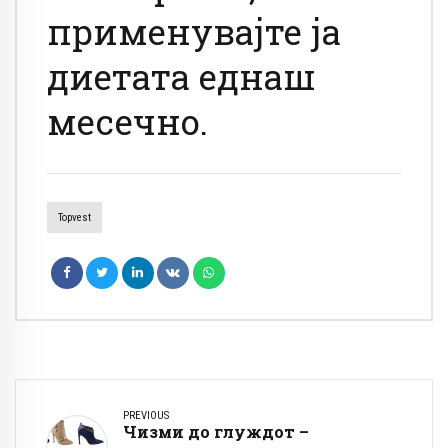
применувајте ја
диетата еднаш
месечно.
Topvest
PREVIOUS
Чизми до глуждот –