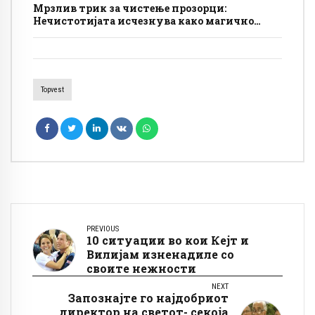
Мрзлив трик за чистење прозорци:
Нечистотијата исчезнува како магично
стапче, пробајте го што е можно поскоро
Topvest
PREVIOUS
10 ситуации во кои Кејт и
Вилијам изненадиле со
своите нежности
NEXT
Запознајте го најдобриот
директор на светот- секоја