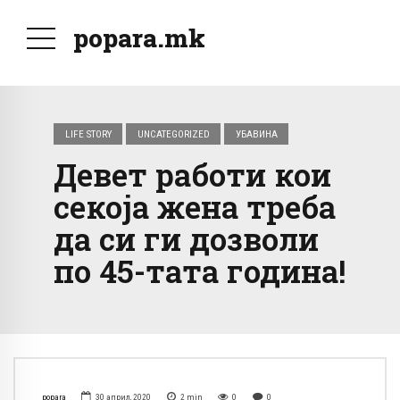
popara.mk
LIFE STORY
UNCATEGORIZED
УБАВИНА
Девет работи кои
секоја жена треба
да си ги дозволи
по 45-тата година!
popara
30 април, 2020
2
min
0
0