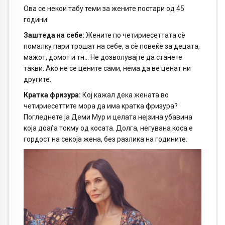
Ова се некои табу теми за жените постари од 45
години:
Заштеда на себе:
Жените по четириесеттата сè
помалку пари трошат на себе, а сè повеќе за децата,
мажот, домот и тн… Не дозволувајте да станете
такви. Ако не се цените сами, нема да ве ценат ни
другите.
Кратка фризура:
Кој кажал дека жената во
четириесеттите мора да има кратка фризура?
Погледнете ја Деми Мур и целата нејзина убавина
која доаѓа токму од косата. Долга, негувана коса е
гордост на секоја жена, без разлика на годините.