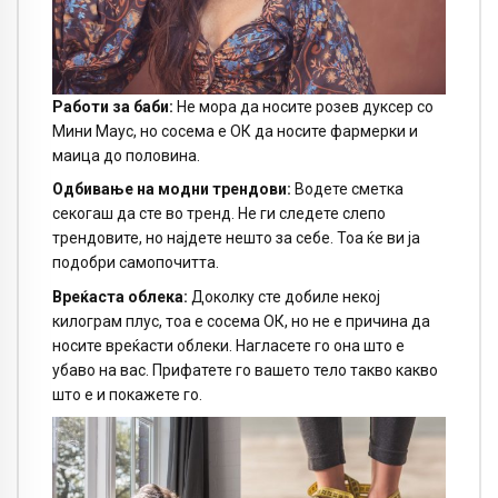
Работи за баби:
Не мора да носите розев дуксер со
Мини Маус, но сосема е ОК да носите фармерки и
маица до половина.
Одбивање на модни трендови:
Водете сметка
секогаш да сте во тренд. Не ги следете слепо
трендовите, но најдете нешто за себе. Тоа ќе ви ја
подобри самопочитта.
Вреќаста облека:
Доколку сте добиле некој
килограм плус, тоа е сосема ОК, но не е причина да
носите вреќасти облеки. Нагласете го она што е
убаво на вас. Прифатете го вашето тело такво какво
што е и покажете го.