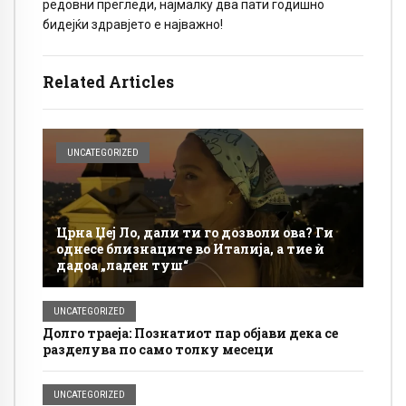
редовни прегледи, најмалку два пати годишно
бидејќи здравјето е најважно!
Related Articles
UNCATEGORIZED
Црна Џеј Ло, дали ти го дозволи ова? Ги
однесе близнаците во Италија, а тие ѝ
дадоа „ладен туш“
UNCATEGORIZED
Долго траеја: Познатиот пар објави дека се
разделува по само толку месеци
UNCATEGORIZED