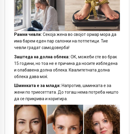
Рамни чевли:
Секоја жена во својот ормар мора да
има барем еден пар салонки на потпетици. Тие
чевли градат самодоверба!
Заштеда на долна облека:
ОК, можеби сте во брак
15 години, но тоа не е причина да носите избледена
и олабавена долна облека. Квалитетната долна
облека дава моќ.
Шминката е за млади:
Напротив, шминката е за
жени по триесеттата. До тогаш нема потреба ништо
да се прикрива и коригира.