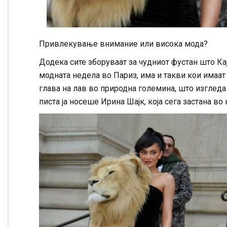
Привлекување внимание или висока мода?
Додека сите зборуваат за чудниот фустан што К
модната недела во Париз, има и такви кои имаа
глава на лав во природна големина, што изгледа
писта ја носеше Ирина Шајк, која сега застана во