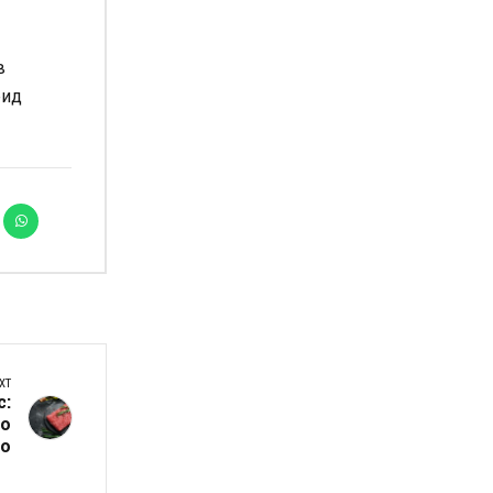
в
рид
XT
с:
о
о