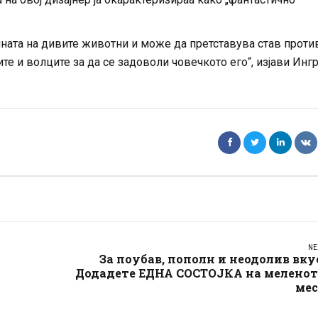
вината на дивите животни и може да претставува став проти
те и волците за да се задоволи човечкото его“, изјави Инг
NE
За поубав, пополн и неодолив вку
Додадете ЕДНА СОСТОЈКА на меленот
мес