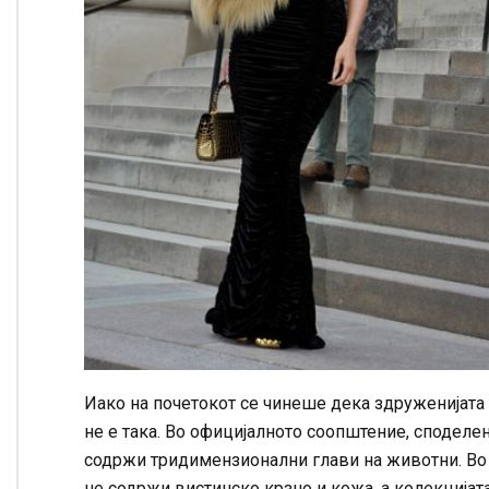
Иако на почетокот се чинеше дека здруженијата 
не е така. Во официјалното соопштение, споделено
содржи тридимензионални глави на животни. Во
не содржи вистинско крзно и кожа, а колекцијата