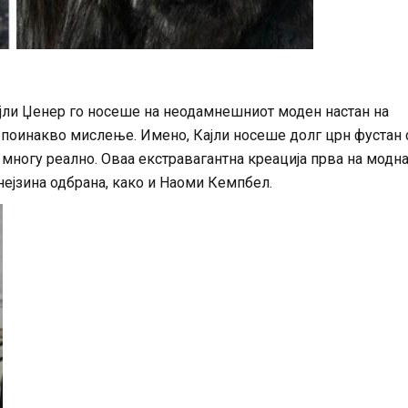
ајли Џенер го носеше на неодамнешниот моден настан на
т поинакво мислење. Имено, Кајли носеше долг црн фустан 
 многу реално. Оваа екстравагантна креација прва на модн
 нејзина одбрана, како и Наоми Кемпбел.