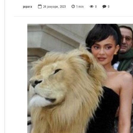
popara
24 јануари, 2023
1
min
0
0