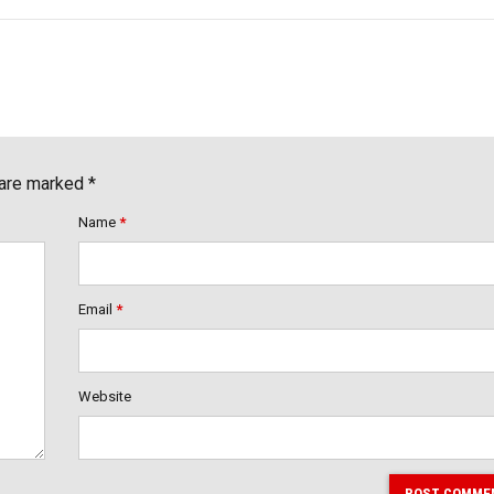
 are marked *
Name
*
Email
*
Website
POST COMME