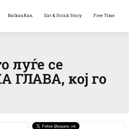
BalkanKan
Eat & Drink Story
Free Time
о луѓе се
А ГЛАВА, кој го