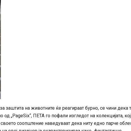
за заштита на животните ќе реагираат бурно, се чини дека 
 од „PageSix“, ПЕТА го пофали изгледот на колекцијата, кој
 своето соопштение наведуваат дека ниту едно парче обле
 на овој дизајнер ја окарактеризираа како „фантастично