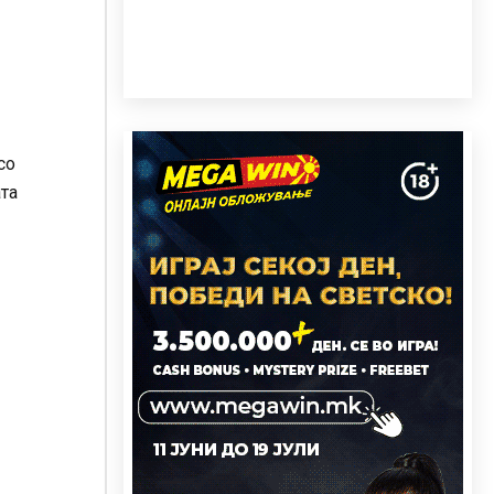
со
ата