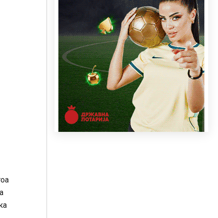
тоа
а
ка