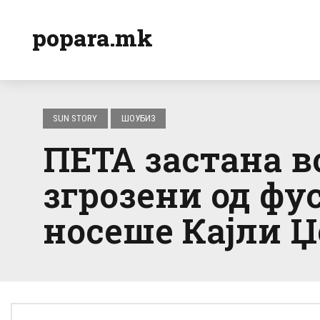
popara.mk
SUN STORY
ШОУБИЗ
ПЕТА застана во
згрозени од фу
носеше Кајли Џ