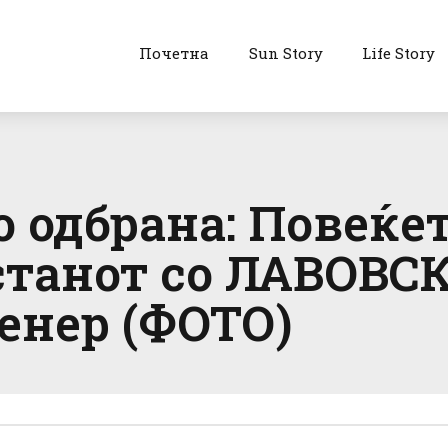
Почетна
Sun Story
Life Story
 одбрана: Повеќет
станот со ЛАВОВСК
енер (ФОТО)