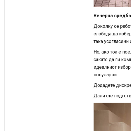
Вечерна средба
Доколку се рабо
слобода да избе
така усогласени 
Но, ако тоа е по
сакате да ги ком
идеалниот избор,
популарни.
Додадете дискре
Дали сте подгот