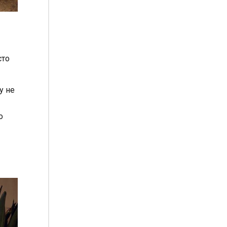
сто
у не
о