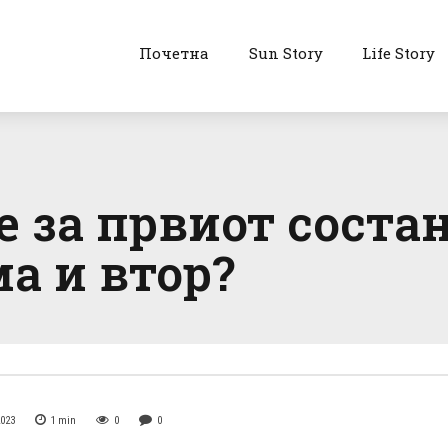
Почетна
Sun Story
Life Story
 за првиот состан
а и втор?
2023
1
min
0
0