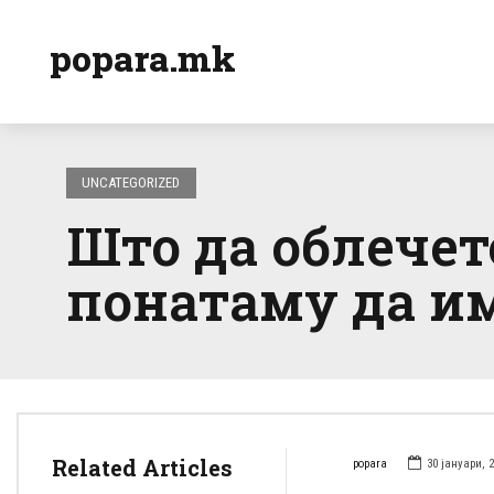
popara.mk
UNCATEGORIZED
Што да облечете
понатаму да им
Related Articles
popara
30 јануари, 