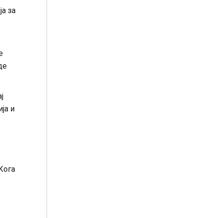
а за
е
де
ј
ја и
Кога