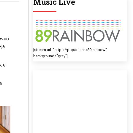
Music Live
ично
ја
[stream url=”https://popara.mk/89rainbow”
background=”gray”]
к е
а