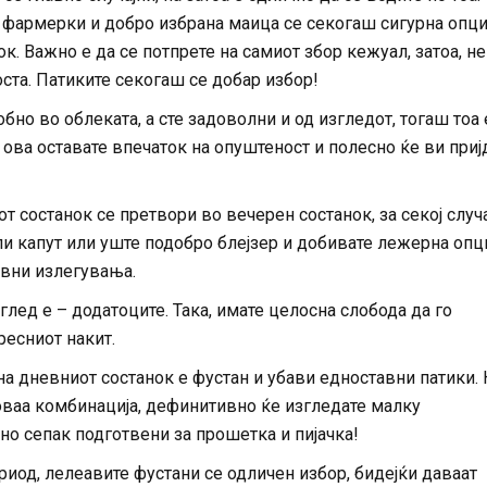
фармерки и добро избрана маица се секогаш сигурна опциј
к. Важно е да се потпрете на самиот збор кежуал, затоа, не
оста. Патиките секогаш се добар избор!
бно во облеката, а сте задоволни и од изгледот, тогаш тоа 
 ова оставате впечаток на опуштеност и полесно ќе ви приј
 состанок се претвори во вечерен состанок, за секој случа
ли капут или уште подобро блејзер и добивате лежерна опци
евни излегувања.
зглед е – додатоците. Така, имате целосна слобода да го
ресниот накит.
на дневниот состанок е фустан и убави едноставни патики. 
 оваа комбинација, дефинитивно ќе изгледате малку
но сепак подготвени за прошетка и пијачка!
риод, лелеавите фустани се одличен избор, бидејќи даваат