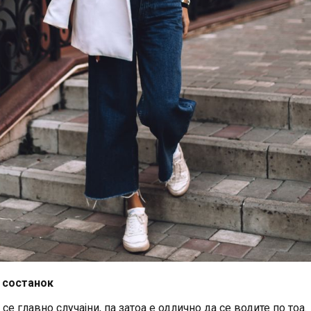
 состанок
се главно случајни, па затоа е одлично да се водите по тоа.