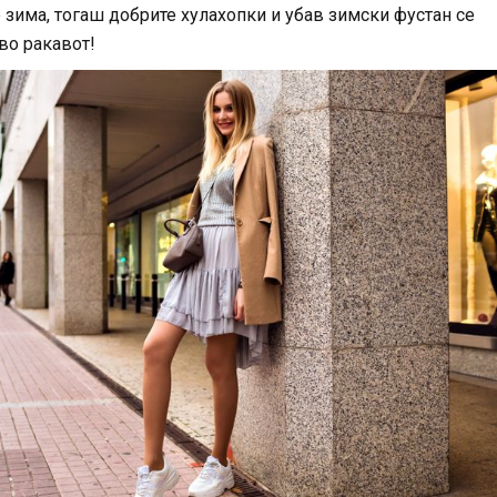
е зима, тогаш добрите хулахопки и убав зимски фустан се
во ракавот!