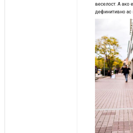
веселост. А ако 
дефинитивно ас 