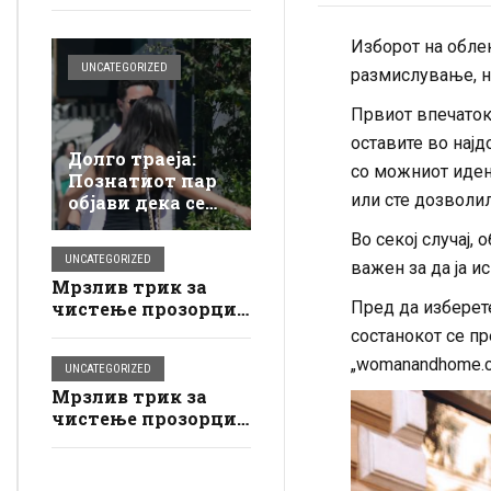
Изборот на облек
UNCATEGORIZED
размислување, н
Првиот впечаток
оставите во најд
Долго траеја:
со можниот иден 
Познатиот пар
или сте дозволил
објави дека се
разделува по
Во секој случај,
само толку
UNCATEGORIZED
месеци
важен за да ја и
Мрзлив трик за
чистење прозорци:
Пред да изберете
Нечистотијата
состанокот се пр
исчезнува како
„womanandhome.c
UNCATEGORIZED
магично стапче,
Мрзлив трик за
пробајте го што е
чистење прозорци:
можно поскоро
Нечистотијата
исчезнува како
магично стапче,