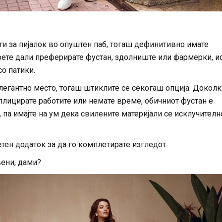
ти за пијалок во опуштен паб, тогаш дефинитивно имате
рете дали преферирате фустан, здолниште или фармерки, и
со патики.
елегантно место, тогаш штиклите се секогаш опција. Доколк
плицирате работите или немате време, обичниот фустан е
 па имајте на ум дека свилените материјали се исклучителн
тен додаток за да го комплетирате изгледот.
вени, дами?