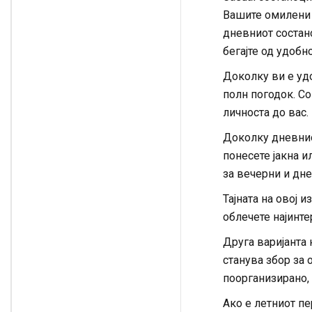
Вашите омилени 
дневниот состано
бегајте од удобн
Доколку ви е удо
полн погодок. Со
личноста до вас.
Доколку дневниот
понесете јакна и
за вечерни и дн
Тајната на овој и
облечете најинте
Друга варијанта 
станува збор за
поорганизирано, 
Ако е летниот пе