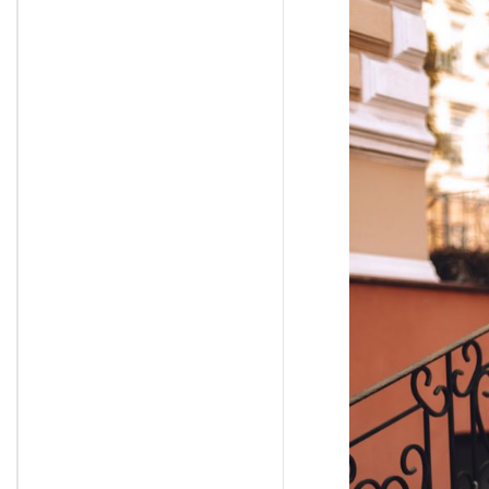
пробајте го што е
можно поскоро