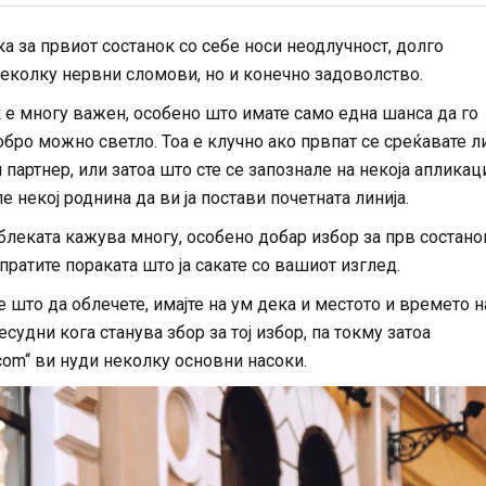
а за првиот состанок со себе носи неодлучност, долго
еколку нервни сломови, но и конечно задоволство.
 е многу важен, особено што имате само една шанса да го
обро можно светло. Тоа е клучно ако првпат се среќавате л
партнер, или затоа што сте се запознале на некоја апликаци
е некој роднина да ви ја постави почетната линија.
 облеката кажува многу, особено добар избор за прв состано
спратите пораката што ја сакате со вашиот изглед.
 што да облечете, имајте на ум дека и местото и времето н
есудни кога станува збор за тој избор, па токму затоа
om“ ви нуди неколку основни насоки.