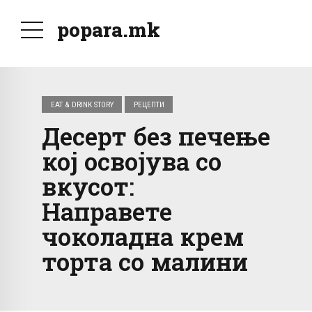
popara.mk
EAT & DRINK STORY
РЕЦЕПТИ
Десерт без печење
кој освојува со
вкусот:
Направете
чоколадна крем
торта со малини