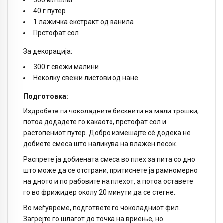
40 г путер
1 лажичка екстракт од ванила
Прстофат сол
За декорација:
300 г свежи малини
Неколку свежи листови од нане
Подготовка:
Издробете ги чоколадните бисквити на мали трошки,
потоа додадете го какаото, прстофат сол и
растопениот путер. Добро измешајте сè додека не
добиете смеса што наликува на влажен песок.
Распрете ја добиената смеса во плех за пита со дно
што може да се отстрани, притиснете ја рамномерно
на дното и по рабовите на плехот, а потоа оставете
го во фрижидер околу 20 минути да се стегне.
Во меѓувреме, подгответе го чоколадниот фил.
Загрејте го шлагот до точка на вриење, но