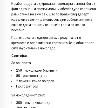
Комбинацијата од крцкава чоколадна основа, богат
фил од ганаш и свежи малини обезбедува совршена
рамнотежа на вкусови, што го прави овој десерт
идеален за летни денови, семејни собири или кога
сакате да ги почастите вашите гости со нешто
посебно.
Подготовката е едноставна, а резултатот е
кремаста и освежителна торта што ќе ја обожаваат
сите љубители на чоколадо.
Состојки:
За основата:
250 г чоколадни бисквити
80 г растопен путер
2 лажици какао во прав
Прстофат сол
За чоколадниот фил:
300 г темно чоколадо
300 мл шлаг