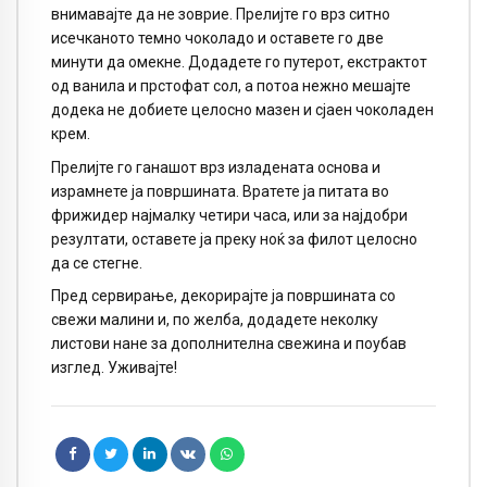
внимавајте да не зоврие. Прелијте го врз ситно
исечканото темно чоколадо и оставете го две
минути да омекне. Додадете го путерот, екстрактот
од ванила и прстофат сол, а потоа нежно мешајте
додека не добиете целосно мазен и сјаен чоколаден
крем.
Прелијте го ганашот врз изладената основа и
израмнете ја површината. Вратете ја питата во
фрижидер најмалку четири часа, или за најдобри
резултати, оставете ја преку ноќ за филот целосно
да се стегне.
Пред сервирање, декорирајте ја површината со
свежи малини и, по желба, додадете неколку
листови нане за дополнителна свежина и поубав
изглед. Уживајте!