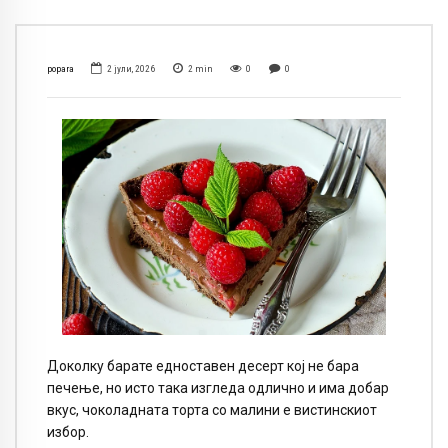
popara
2 јули, 2026
2
min
0
0
Доколку барате едноставен десерт кој не бара
печење, но исто така изгледа одлично и има добар
вкус, чоколадната торта со малини е вистинскиот
избор.