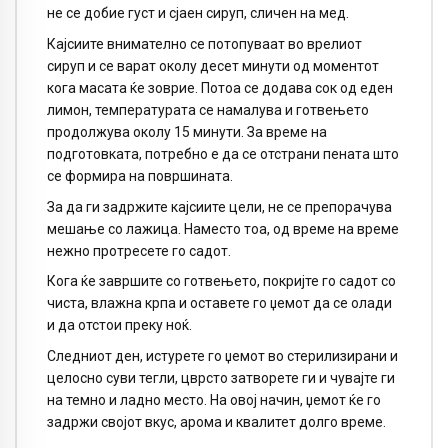
не се добие густ и сјаен сируп, сличен на мед.
Кајсиите внимателно се потопуваат во врелиот
сируп и се варат околу десет минути од моментот
кога масата ќе зоврие. Потоа се додава сок од еден
лимон, температурата се намалува и готвењето
продолжува околу 15 минути. За време на
подготовката, потребно е да се отстрани пената што
се формира на површината.
За да ги задржите кајсиите цели, не се препорачува
мешање со лажица. Наместо тоа, од време на време
нежно протресете го садот.
Кога ќе завршите со готвењето, покријте го садот со
чиста, влажна крпа и оставете го џемот да се олади
и да отстои преку ноќ.
Следниот ден, истурете го џемот во стерилизирани и
целосно суви тегли, цврсто затворете ги и чувајте ги
на темно и ладно место. На овој начин, џемот ќе го
задржи својот вкус, арома и квалитет долго време.