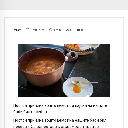
popara
1 јули, 2026
1
min
0
0
Постои причина зошто џемот од кајсии на нашите
баби бил посебен.
Постои причина зошто џемот на нашите баби бил
посебен. Со едноставен, старомоден процес,