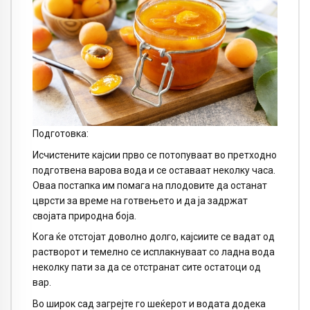
Подготовка:
Исчистените кајсии прво се потопуваат во претходно
подготвена варова вода и се оставаат неколку часа.
Оваа постапка им помага на плодовите да останат
цврсти за време на готвењето и да ја задржат
својата природна боја.
Кога ќе отстојат доволно долго, кајсиите се вадат од
растворот и темелно се исплакнуваат со ладна вода
неколку пати за да се отстранат сите остатоци од
вар.
Во широк сад загрејте го шеќерот и водата додека