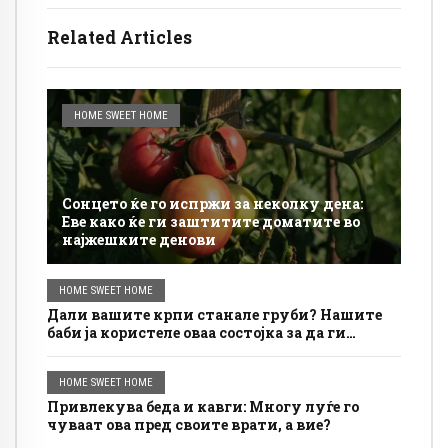
Related Articles
HOME SWEET HOME
Сонцето ќе го испржи за неколку дена:
Еве како ќе ги заштитите доматите во
најжешките денови
HOME SWEET HOME
Дали вашите крпи станале груби? Нашите
баби ја користеле оваа состојка за да ги
направат меки.
HOME SWEET HOME
Привлекува беда и кавги: Многу луѓе го
чуваат ова пред своите врати, а вие?