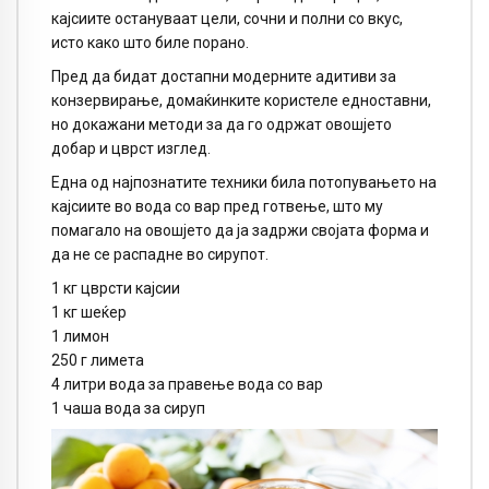
кајсиите остануваат цели, сочни и полни со вкус,
исто како што биле порано.
Пред да бидат достапни модерните адитиви за
конзервирање, домаќинките користеле едноставни,
но докажани методи за да го одржат овошјето
добар и цврст изглед.
Една од најпознатите техники била потопувањето на
кајсиите во вода со вар пред готвење, што му
помагало на овошјето да ја задржи својата форма и
да не се распадне во сирупот.
1 кг цврсти кајсии
1 кг шеќер
1 лимон
250 г лимета
4 литри вода за правење вода со вар
1 чаша вода за сируп