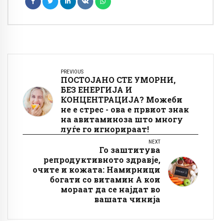
PREVIOUS
ПОСТОЈАНО СТЕ УМОРНИ,
БЕЗ ЕНЕРГИЈА И
КОНЦЕНТРАЦИЈА? Можеби
не е стрес - ова е првиот знак
на авитаминоза што многу
луѓе го игнорираат!
NEXT
Го заштитува
репродуктивното здравје,
очите и кожата: Намирници
богати со витамин А кои
мораат да се најдат во
вашата чинија