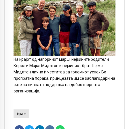
На крајот од напорниот марш, нејзините родители
Керол и Мајкл Мидлтон и нејзиниот брат Џејмс
Мидлтон лично ѝ честитаа за големиот успех.Во
пропратна порака, принцезата им се заблагодари на
сите за нивната поддршка на добротворната
организација.
Topvest