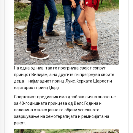
На една од нив, таа го прегрнува својот сопруг,
принцот Вилијам, а на другите ги прегрнува своите
деца – најмладиот принц Луис, ќерката Шарлот и
најстариот принц Џорџ.
Спортскиот предизвик има длабоко лично значење
за 40-годишната принцеза од Велс.Година и
половина откако јавно го објави успешното
завршување на хемотерапијата и ремисијата на
ракот.