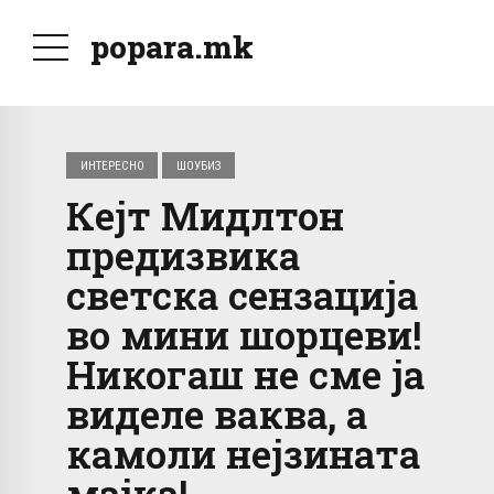
popara.mk
ИНТЕРЕСНО
ШОУБИЗ
Кејт Мидлтон
предизвика
светска сензација
во мини шорцеви!
Никогаш не сме ја
виделе ваква, а
камоли нејзината
мајка!