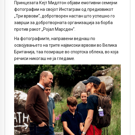
Принцезата Кејт Мидлтон објави емотивни семејни
фотографии на својот Инстаграм од предизвикот
„Три врвови“, добротворен настан што успешно го
заврши за добротворната организација за борба
против ракот „Ројал Марсден“.
На фотографиите, направени веднаш по
освојувањето на трите највисоки врвови во Велика
Британија, таа позираше во спортска облека, во која
речиси никогаш не ја гледаме.