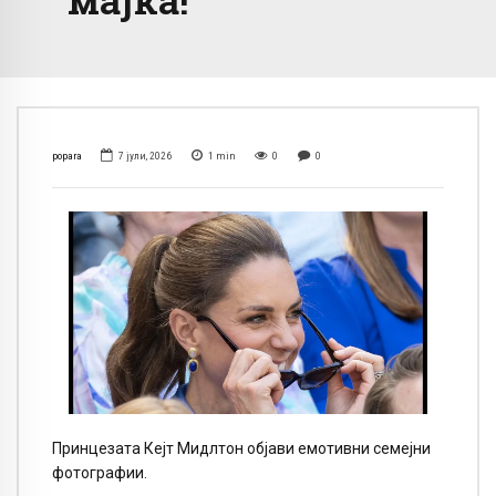
popara
7 јули, 2026
1
min
0
0
Принцезата Кејт Мидлтон објави емотивни семејни
фотографии.