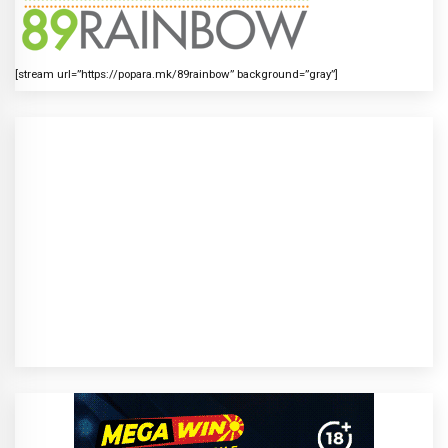
[stream url=”https://popara.mk/89rainbow” background=”gray”]