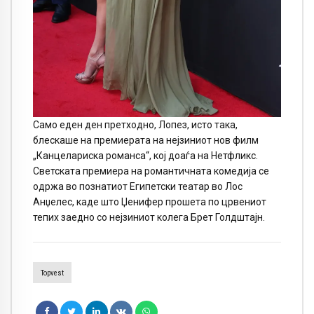
Само еден ден претходно, Лопез, исто така,
блескаше на премиерата на нејзиниот нов филм
„Канцелариска романса“, кој доаѓа на Нетфликс.
Светската премиера на романтичната комедија се
одржа во познатиот Египетски театар во Лос
Анџелес, каде што Џенифер прошета по црвениот
тепих заедно со нејзиниот колега Брет Голдштајн.
Topvest