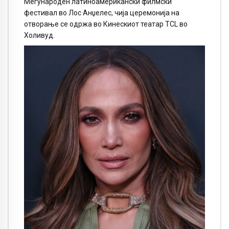
Меѓународен латиноамерикански филмски
фестивал во Лос Анџелес, чија церемонија на
отворање се одржа во Кинескиот театар TCL во
Холивуд.