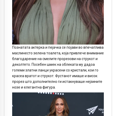
Познатата актерка и пејачка се појави во впечатлива
маслинесто зелена тоалета, која привлече внимание
благодарение на смелите прорезови на струкот и
деколтето. Посебен шмек на облеката му дадоа
големи златни ланци украсени со кристали, кои го
красеа вратот и струкот. Фустанот имаше и висок
прорез што дополнително ги истакнуваше нејзините
нозе и елегантна фигура.