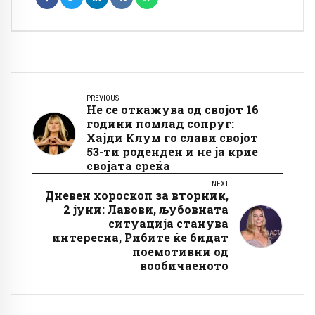
PREVIOUS
Не се откажува од својот 16
години помлад сопруг:
Хајди Клум го слави својот
53-ти роденден и не ја крие
својата среќа
NEXT
Дневен хороскоп за вторник,
2 јуни: Лавови, љубовната
ситуација станува
интересна, Рибите ќе бидат
поемотивни од
вообичаеното