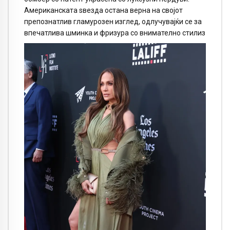
Американската ѕвезда остана верна на својот
препознатлив гламурозен изглед, одлучувајќи се за
впечатлива шминка и фризура со внимателно стилиз