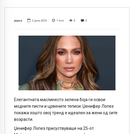
popara
2 јуни, 2026
1
min
0
0
Елегантната маслинесто зелена боја ги освои
модните писти и црвените теписи. Џенифер Лопез
покажа зошто овој тренд е идеален за жени од сите
возрасти.
Џенифер Лопез присуствуваше на 25-от