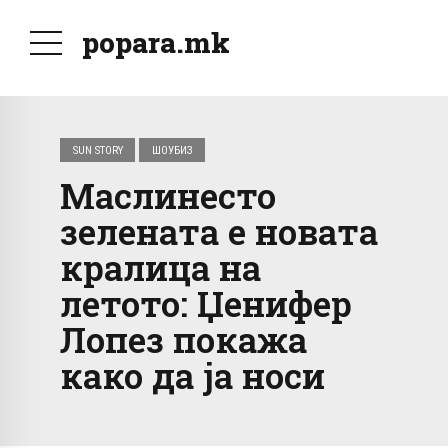
popara.mk
SUN STORY
ШОУБИЗ
Маслинесто
зелената е новата
кралица на
летото: Џенифер
Лопез покажа
како да ја носи