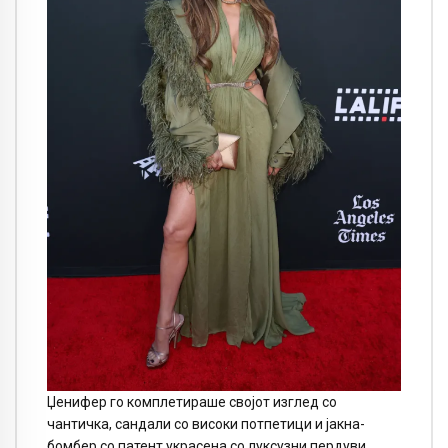
Џенифер го комплетираше својот изглед со
чантичка, сандали со високи потпетици и јакна-
бомбер со патент украсена со луксузни пердуви.