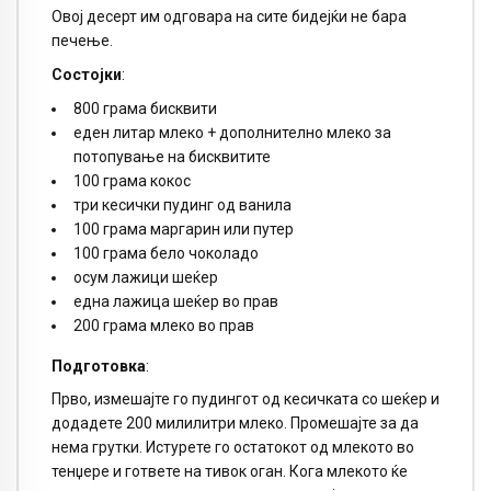
Овој десерт им одговара на сите бидејќи не бара
печење.
Состојки
:
800 грама бисквити
еден литар млеко + дополнително млеко за
потопување на бисквитите
100 грама кокос
три кесички пудинг од ванила
100 грама маргарин или путер
100 грама бело чоколадо
осум лажици шеќер
една лажица шеќер во прав
200 грама млеко во прав
Подготовка
:
Прво, измешајте го пудингот од кесичката со шеќер и
додадете 200 милилитри млеко. Промешајте за да
нема грутки. Истурете го остатокот од млекото во
тенџере и гответе на тивок оган. Кога млекото ќе