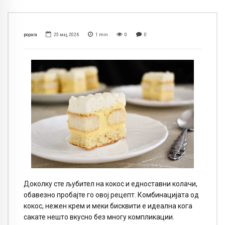
popara
25 мај, 2026
1
min
0
0
Доколку сте љубител на кокос и едноставни колачи,
обавезно пробајте го овој рецепт. Комбинацијата од
кокос, нежен крем и меки бисквити е идеална кога
сакате нешто вкусно без многу компликации.