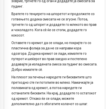
зоврие, тргнете го од оган и додадете ја смесата за
пудинг.
Вратете го тенџерето на шпоретот и продолжете со
готвењето додека смесата не се згусне. Потоа,
тргнете го од шпорет и додадете го млекото во прав
и чоколадото. Кога сè ќе се стопи, додадете го
кокосот.
Оставете го кремот да се олади, но покријте го со
пластична фолија за да не се направи кора
одозгора. Додека кремот се лади, изматете го
путерот и шеќерот во прав заедно и постепено
додавајте ја изладената смеса за пудинг во смесата.
Добро изматете сè.
На плехот за печење наредете ги бисквитите што
претходно сте ги потопиле во млеко. Намачкајте ја
половината од кремот, а потоа наредете ги
останатите бисквити. На крај, додадете го остатокот
од кремот. Откако ќе се олади, можете
дополнително да го збогатите колачот со шлаг.