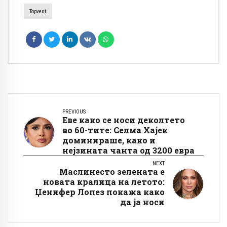
Topvest
PREVIOUS
Еве како се носи деколтето
во 60-тите: Селма Хајек
доминираше, како и
нејзината чанта од 3200 евра
NEXT
Маслинесто зелената е
новата кралица на летото:
Џенифер Лопез покажа како
да ја носи