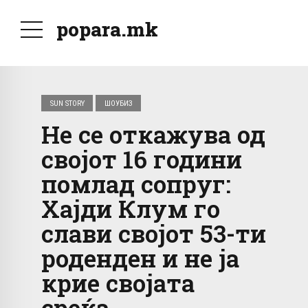
popara.mk
SUN STORY
ШОУБИЗ
Не се откажува од
својот 16 години
помлад сопруг:
Хајди Клум го
слави својот 53-ти
роденден и не ја
крие својата
среќа