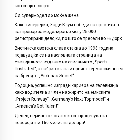
кон својот сопруг.
Од супермодел до моќна жена
Како тинејџерка, Хајди Клум победи на престижен
натпревар за моделирање меѓу 25.000
регистрирани девојки, по што се пресели во Њујорк.
Вистинска светска слава стекна во 1998 година
појавувајќи се на насловната страница на
специјалното издание на списанието „Sports
Illustrated“, а набрзо стана и првиот германски ангел
на брендот „Victoria’s Secret“.
Подоцна, успешно изгради кариера на телевизија
како водителка и член на жирито на емисиите
„Project Runway“, „Germany’s Next Topmodel“ и
„America’s Got Talent“.
Денес, нејзиното богатство се проценува на
неверојатни 160 милиони долари!