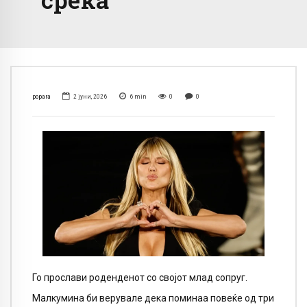
popara
2 јуни, 2026
6
min
0
0
Го прослави роденденот со својот млад сопруг.
Малкумина би верувале дека поминаа повеќе од три