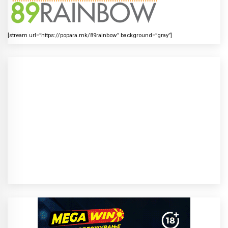
[stream url=”https://popara.mk/89rainbow” background=”gray”]