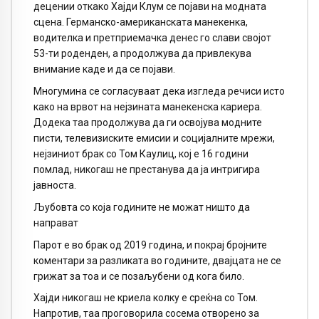
децении откако Хајди Клум се појави на модната
сцена. Германско-американската манекенка,
водителка и претприемачка денес го слави својот
53-ти роденден, а продолжува да привлекува
внимание каде и да се појави.
Многумина се согласуваат дека изгледа речиси исто
како на врвот на нејзината манекенска кариера.
Додека таа продолжува да ги освојува модните
писти, телевизиските емисии и социјалните мрежи,
нејзиниот брак со Том Каулиц, кој е 16 години
помлад, никогаш не престанува да ја интригира
јавноста.
Љубовта со која годините не можат ништо да
направат
Парот е во брак од 2019 година, и покрај бројните
коментари за разликата во годините, двајцата не се
грижат за тоа и се позаљубени од кога било.
Хајди никогаш не криела колку е среќна со Том.
Напротив, таа проговорила сосема отворено за