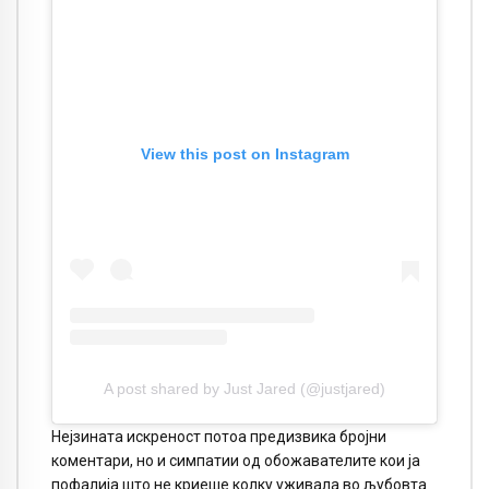
View this post on Instagram
A post shared by Just Jared (@justjared)
Нејзината искреност потоа предизвика бројни
коментари, но и симпатии од обожавателите кои ја
пофалија што не криеше колку уживала во љубовта