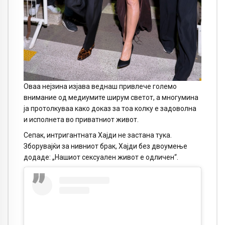
Оваа нејзина изјава веднаш привлече големо
внимание од медиумите ширум светот, а многумина
ја протолкуваа како доказ за тоа колку е задоволна
и исполнета во приватниот живот.
Сепак, интригантната Хајди не застана тука.
Зборувајќи за нивниот брак, Хајди без двоумење
додаде: „Нашиот сексуален живот е одличен“.