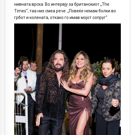
нивната врска. Во интервју за британскиот „The
Times“, таа низ смеа рече: „Повеќе немам болки во
грбот и колената, откако го имав мојот сопруг“.