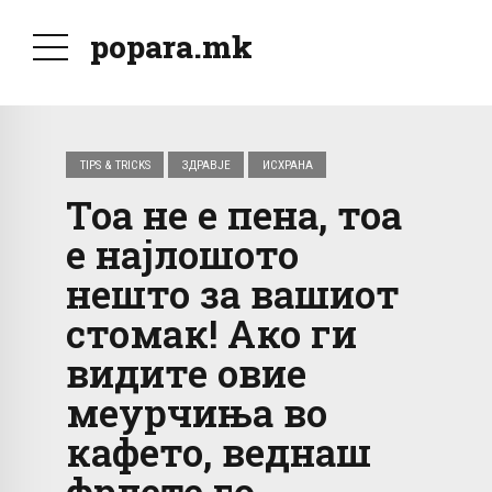
popara.mk
TIPS & TRICKS
ЗДРАВЈЕ
ИСХРАНА
Тоа не е пена, тоа
е најлошото
нешто за вашиот
стомак! Ако ги
видите овие
меурчиња во
кафето, веднаш
фрлете го.