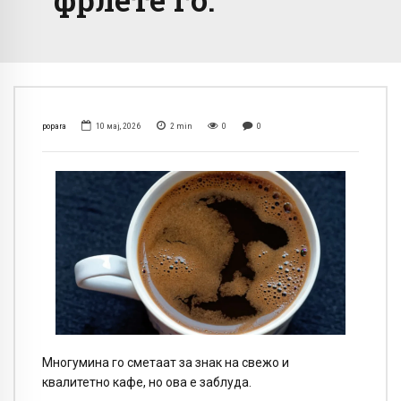
popara
10 мај, 2026
2
min
0
0
Многумина го сметаат за знак на свежо и
квалитетно кафе, но ова е заблуда.