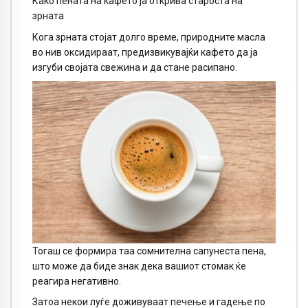
Како пената на кафето ја открива староста на
зрната
Кога зрната стојат долго време, природните масла
во нив оксидираат, предизвикувајќи кафето да ја
изгуби својата свежина и да стане расипано.
Тогаш се формира таа сомнителна сапунеста пена,
што може да биде знак дека вашиот стомак ќе
реагира негативно.
Затоа некои луѓе доживуваат печење и гадење по