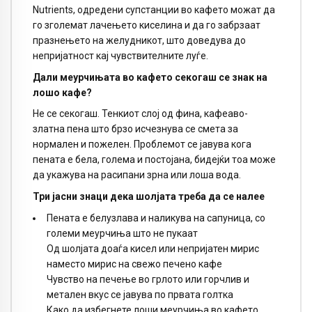
Nutrients, одредени супстанции во кафето можат да
го зголемат лачењето киселина и да го забрзаат
празнењето на желудникот, што доведува до
непријатност кај чувствителните луѓе.
Дали меурчињата во кафето секогаш се знак на
лошо кафе?
Не се секогаш. Тенкиот слој од фина, кафеаво-
златна пена што брзо исчезнува се смета за
нормален и пожелен. Проблемот се јавува кога
пената е бела, голема и постојана, бидејќи тоа може
да укажува на расипани зрна или лоша вода.
Три јасни знаци дека шолјата треба да се налее
Пената е белузлава и наликува на сапуница, со
големи меурчиња што не пукаат
Од шолјата доаѓа кисел или непријатен мирис
наместо мирис на свежо печено кафе
Чувство на печење во грлото или горчлив и
метален вкус се јавува по првата голтка
Како да избегнете лоши меурчиња во кафето