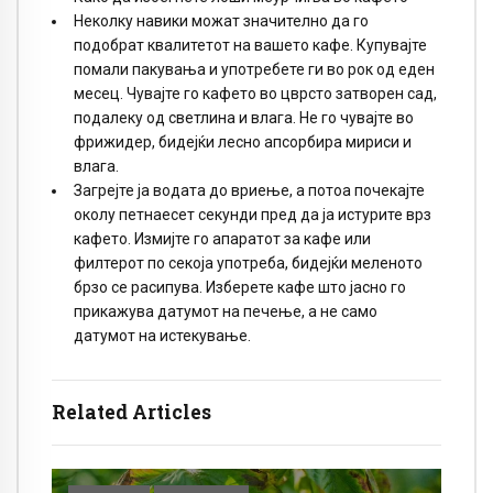
Неколку навики можат значително да го
подобрат квалитетот на вашето кафе. Купувајте
помали пакувања и употребете ги во рок од еден
месец. Чувајте го кафето во цврсто затворен сад,
подалеку од светлина и влага. Не го чувајте во
фрижидер, бидејќи лесно апсорбира мириси и
влага.
Загрејте ја водата до вриење, а потоа почекајте
околу петнаесет секунди пред да ја истурите врз
кафето. Измијте го апаратот за кафе или
филтерот по секоја употреба, бидејќи меленото
брзо се расипува. Изберете кафе што јасно го
прикажува датумот на печење, а не само
датумот на истекување.
Related Articles