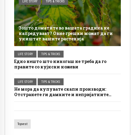
LIFE STORY
TIPS & TRICKS
Зошто доматите во вашата градина не
напредуваат? Овие грешки можат да ги
уништат вашите растенија
LIFE STORY
TIPS & TRICKS
Едно нешто што никогаш не треба да го
правите со кујнски ножеви
LIFE STORY
TIPS & TRICKS
Не мора да купувате скапи производи:
Отстранете ги дамките и непријатните
мириси од вашиот душек со овој едноставен
трик
Topvest