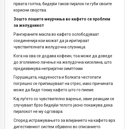
првата голтка, бидејќи таков пијалок ги губи своите
корисни својства.
Зошто лошите меурчиња во кафето се проблем
за желудникот
Рангираните масла во кафето ослободуваат
соединенија кои можат да ја иритираат
чувствителната желудочна слузница.
Кога на ова се додава кофеин, тоа може да доведе
до зголемено лачење на желудочна киселина, што
предизвикува непријатни симптоми.
Горушицата, надуеноста и болката честопати
погрешно се припишуваат на стрес, иако причината
може да биде токму кафето што го пиеме.
Кај луѓето со чувствително варење, овие реакции се
случуваат брзо бидејќи телото јасно покажува дека
пијалокот не му одговара.
Според истражувањето за влијанието на кафето врз
дигестивниот систем објавено во списанието