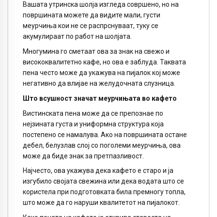
Вашата утринска шолја изгледа совршено, но на
површината можете да видите мали, густи
меурчиња кои не се распрснуваат, туку се
акумулираат по работ на шолјата.
Многумина го сметаат ова за знак на свежо и
висококвалитетно кафе, но ова е заблуда. Таквата
пена често може да укажува на пијалок кој може
негативно да влијае на желудочната слузница.
Што всушност значат меурчињата во кафето
Вистинската пена може да се препознае по
нејзината густа и униформна структура која
постепено се намалува. Ако на површината остане
дебел, белузлав слој со поголеми меурчиња, ова
може да биде знак за претпазливост.
Најчесто, ова укажува дека кафето е старо и ја
изгубило својата свежина или дека водата што се
користела при подготовката била премногу топла,
што може да го наруши квалитетот на пијалокот.