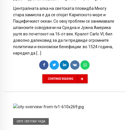
Централната алка на светската пловидба Многу
стара замисла е да се спојат Карипското море и
Пацифичкиот океан. Со овој проблем се занимавале
шпанските освојувачи на Средна и Јужна Америка
уште во почетокот на 16-от век. Кралот Carlo VI, бил
доволно далековид за да ги предвиде огромните
политички и економски бенефиции: во 1524 година,
наредил да […]
CONTINUE READING
СИТЕ СВЕТСКИ ЧУДА