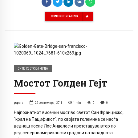
CONTINUE READING
СИТЕ СВЕТСКИ ЧУДА
Мостот Голден Гејт
popara
20 септември, 2011
1
min
0
0
Најпознатиот висечки мост во светот Сан Франциско,
“крал на Пацификот“, по својата големина се наоѓа
веднаш после Лос Анџелес и претставува втор по
ред северноамерикански градови на западната