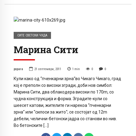
СИТЕ СВЕТСКИ ЧУДА
Марина Сити
popara
21 септември, 2011
1
min
0
0
Кули како од “пченкарни зрна“во Чикаго Чикаго, град
кој е преполн со високи згради, доби нов симбол:
Марина Сити, два облакодера високи по 170m, со
чудна конструкција и форма. Зградите-кули со
шеесет катови, жителите ги нарекоа “пченкарни
зрна“ или “силоси за жито“; се состојат од 12m
дебели, челични-бетонски јадра со станови во нив.
Во бетонските […]