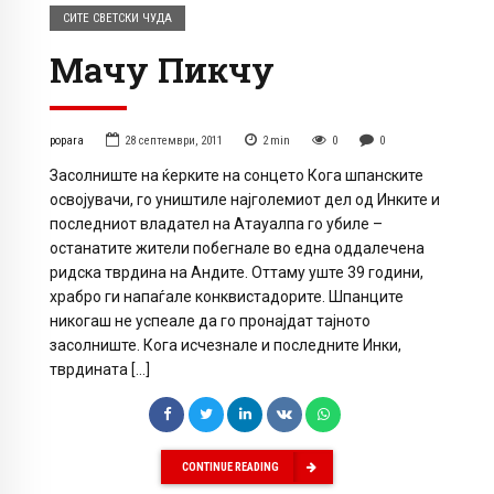
СИТЕ СВЕТСКИ ЧУДА
Мачу Пикчу
popara
28 септември, 2011
2
min
0
0
Засолниште на ќерките на сонцето Кога шпанските
освојувачи, го уништиле најголемиот дел од Инките и
последниот владател на Атауалпа го убиле –
останатите жители побегнале во една оддалечена
ридска тврдина на Андите. Оттаму уште 39 години,
храбро ги напаѓале конквистадорите. Шпанците
никогаш не успеале да го пронајдат тајното
засолниште. Кога исчезнале и последните Инки,
тврдината […]
CONTINUE READING