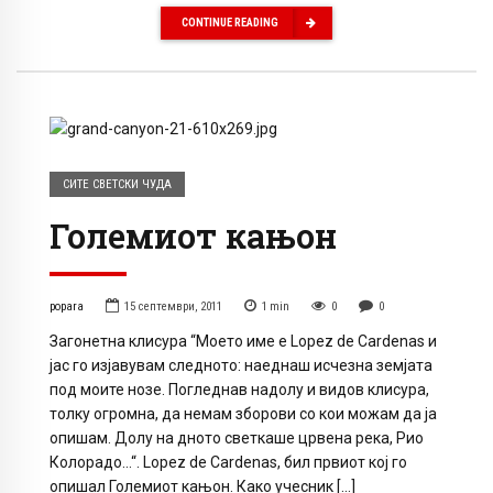
CONTINUE READING
СИТЕ СВЕТСКИ ЧУДА
Големиот кањон
popara
15 септември, 2011
1
min
0
0
Загонетна клисура “Моето име е Lopez de Cardenas и
јас го изјавувам следното: наеднаш исчезна земјата
под моите нозе. Погледнав надолу и видов клисура,
толку огромна, да немам зборови со кои можам да ја
опишам. Долу на дното светкаше црвена река, Рио
Колорадо…“. Lopez de Cardenas, бил првиот кој го
опишал Големиот кањон. Како учесник […]