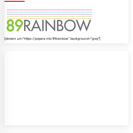
[stream url=”https://popara.mk/89rainbow” background=”gray”]