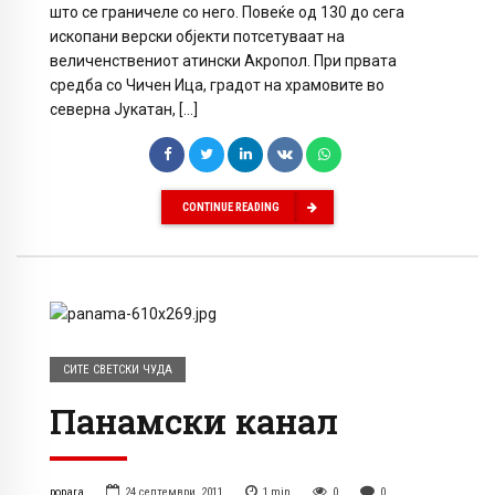
што се граничеле со него. Повеќе од 130 до сега
ископани верски објекти потсетуваат на
величенствениот атински Акропол. При првата
средба со Чичен Ица, градот на храмовите во
северна Јукатан, […]
CONTINUE READING
СИТЕ СВЕТСКИ ЧУДА
Панамски канал
popara
24 септември, 2011
1
min
0
0