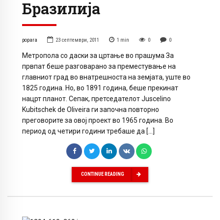
Бразилија
popara
23 септември, 2011
1
min
0
0
Метропола со даски за цртање во прашума За
првпат беше разговарано за преместување на
главниот град во внатрешноста на земјата, уште во
1825 година. Но, во 1891 година, беше прекинат
нацрт планот. Сепак, претседателот Juscelino
Kubitschek de Oliveira ги започна повторно
преговорите за овој проект во 1965 година. Во
период од четири години требаше да […]
CONTINUE READING