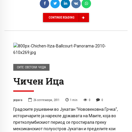
CONTINUE READING
СИТЕ СВЕТСКИ ЧУДА
Чичен Ица
popara
26 септември, 2011
1
min
0
0
Градските рушевини во Јукатан “Нововековна Грчка“,
историчарите ја нарекле државата на Маите, која во
претколумбискиот период се простирала преку
мексиканскиот полуостров Јукатан и пределите кои