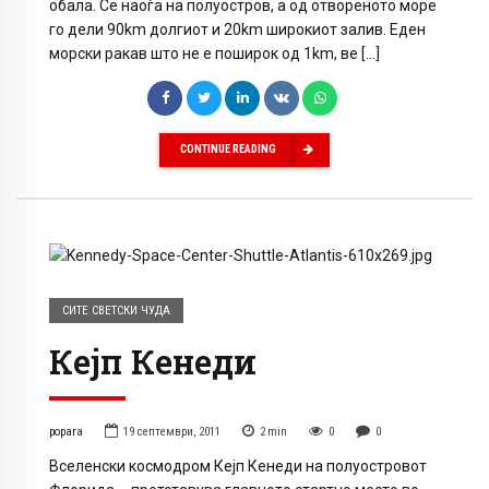
обала. Се наоѓа на полуостров, а од отвореното море
го дели 90km долгиот и 20km широкиот залив. Еден
морски ракав што не е поширок од 1km, ве […]
CONTINUE READING
СИТЕ СВЕТСКИ ЧУДА
Кејп Кенеди
popara
19 септември, 2011
2
min
0
0
Вселенски космодром Кејп Кенеди на полуостровот