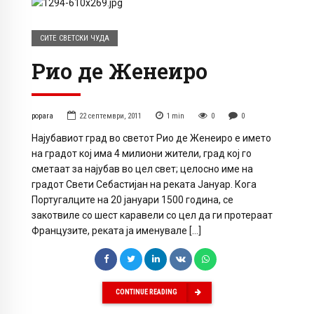
СИТЕ СВЕТСКИ ЧУДА
Рио де Женеиро
popara
22 септември, 2011
1
min
0
0
Најубавиот град во светот Рио де Женеиро е името
на градот кој има 4 милиони жители, град кој го
сметаат за најубав во цел свет; целосно име на
градот Свети Себастијан на реката Јануар. Кога
Португалците на 20 јануари 1500 година, се
закотвиле со шест каравели со цел да ги протераат
Французите, реката ја именувале […]
CONTINUE READING