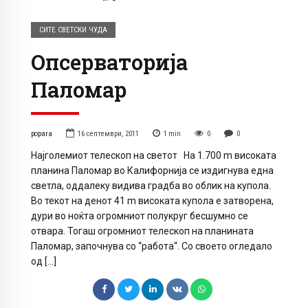
СИТЕ СВЕТСКИ ЧУДА
Опсерваторија
Паломар
popara
16 септември, 2011
1
min
0
0
Најголемиот телескоп на светот На 1.700 m високата
планина Паломар во Калифорнија се издигнува една
светла, оддалеку видива градба во облик на купола.
Во текот на денот 41 m високата купола е затворена,
дури во ноќта огромниот полукруг бесшумно се
отвара. Тогаш огромниот телескоп на планината
Паломар, започнува со “работа“. Со своето огледало
од […]