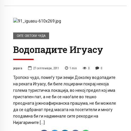
СИТЕ СВЕТСКИ ЧУДА
Водопадите Игуасу
popara
27 септември, 2011
1
min
0
0
Тропско чудо, помеѓу три земји Доколку водопадите
на реката Игуасу, би биле лоцирани покрај некоја
голема туристичка локација, во некој предел кој има
пристапен пат, а не би се наоѓале во тешко
преодната јужноафирканска прашума, не би можеле
да се одбранат пред масата на посетители и многу
поодамна би ги надминале сите рекорди на
Нијагарините […]