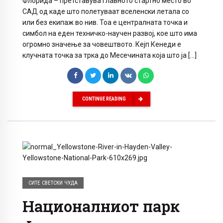
Флорида – претставува главното стартно место во
САД од каде што полетуваат вселенски летала со
или без екипаж во нив. Тоа е централната точка и
симбол на еден техничко-научен развој, кое што има
огромно значење за чoвештвото. Кејп Кенеди е
клучната точка за трка до Месечината која што ја […]
CONTINUE READING
СИТЕ СВЕТСКИ ЧУДА
Националниот парк