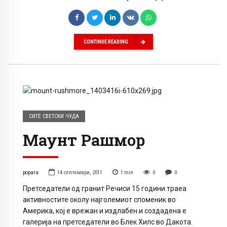
CONTINUE READING
СИТЕ СВЕТСКИ ЧУДА
Маунт Рашмор
popara
14 септември, 2011
1
min
0
0
Претседатели од гранит Речиси 15 години траеа
активностите околу најголемиот споменик во
Америка, кој е врежан и издлабен и создадена е
галерија на претседатели во Блек Хилс во Дакота.