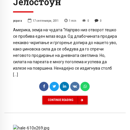
Јелостоун
popara
17 септември, 2011
1
min
0
0
Америка, земја на чудата “Најпрво низ отворот тешко
се пробива еден млаз вода. Од длабочината продира
некакво чкрипање и гргорење допира до нашето уво,
како џиновска сила да се обидува да го спречи
неговото продирање на дневната светлина. Но,
силата на пареата е многу поголема и успева да
излезе на површина. Ненадејно се издигнува столб
[…]
CONTINUE READING