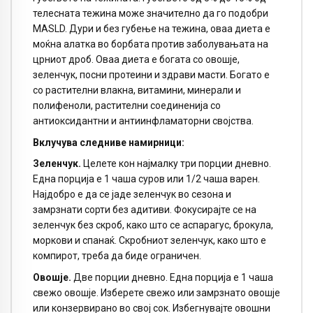
телесната тежина може значително да го подобри
MASLD. Дури и без губење на тежина, оваа диета е
моќна алатка во борбата против заболувањата на
црниот дроб. Оваа диета е богата со овошје,
зеленчук, посни протеини и здрави масти. Богато е
со растителни влакна, витамини, минерали и
полифеноли, растителни соединенија со
антиоксидантни и антиинфламаторни својства.
Вклучува следниве намирници:
Зеленчук.
Целете кон најмалку три порции дневно.
Една порција е 1 чаша суров или 1/2 чаша варен.
Најдобро е да се јаде зеленчук во сезона и
замрзнати сорти без адитиви. Фокусирајте се на
зеленчук без скроб, како што се аспарагус, брокула,
моркови и спанаќ. Скробниот зеленчук, како што е
компирот, треба да биде ограничен.
Овошје.
Две порции дневно. Една порција е 1 чаша
свежо овошје. Изберете свежо или замрзнато овошје
или конзервирано во свој сок. Избегнувајте овошни