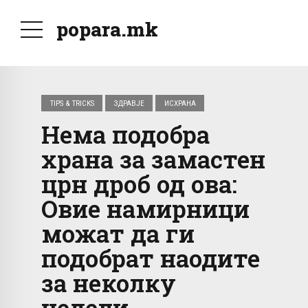
popara.mk
TIPS & TRICKS
ЗДРАВЈЕ
ИСХРАНА
Нема подобра
храна за замастен
црн дроб од ова:
Овие намирници
можат да ги
подобрат наодите
за неколку
недели.