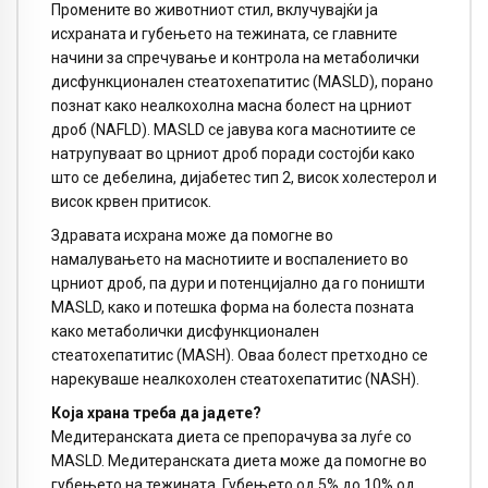
Промените во животниот стил, вклучувајќи ја
исхраната и губењето на тежината, се главните
начини за спречување и контрола на метаболички
дисфункционален стеатохепатитис (MASLD), порано
познат како неалкохолна масна болест на црниот
дроб (NAFLD). MASLD се јавува кога маснотиите се
натрупуваат во црниот дроб поради состојби како
што се дебелина, дијабетес тип 2, висок холестерол и
висок крвен притисок.
Здравата исхрана може да помогне во
намалувањето на маснотиите и воспалението во
црниот дроб, па дури и потенцијално да го поништи
MASLD, како и потешка форма на болеста позната
како метаболички дисфункционален
стеатохепатитис (MASH). Оваа болест претходно се
нарекуваше неалкохолен стеатохепатитис (NASH).
Која храна треба да јадете?
Медитеранската диета се препорачува за луѓе со
MASLD. Медитеранската диета може да помогне во
губењето на тежината. Губењето од 5% до 10% од