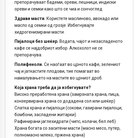
препорачуваат бадеми, ореви, лешници, индиски
ореви и семки како што се чиа и сончоглед.
Здрави масти.
Користете маслиново, авокадо или
масло од семки од грозје. Избегнувајте
хидрогенизирани масти.
Пијалоци без шеќер.
Водата, чајот и незасладеното
кафе се најдобриот избор. Алкохолот не се
препорачува.
Полифеноли.
Се наоѓаат во црното кафе, зелениот
чај и јаткастите плодови, тие помагаат во
намалувањето на мастите во црниот дроб.
Која храна треба да ја избегнувате?
Високо преработена храна (замрзната храна, пица,
конзервирана храна со додадена сол или шеќер)
Слатка храна и пијалоци (сокови, газирани пијалоци,
бомбони, засладени житарки)
Рафинирани јаглехидрати (чипс, колачи, бел леб)
Храна богата со заситени масти (масно месо, путер,
полномасно млеко, пржена храна)