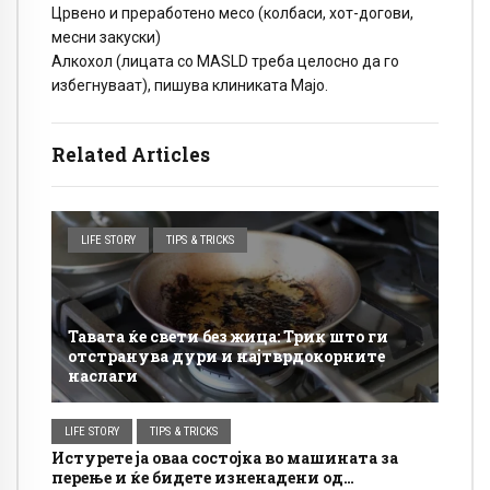
Црвено и преработено месо (колбаси, хот-догови,
месни закуски)
Алкохол (лицата со MASLD треба целосно да го
избегнуваат), пишува клиниката Мајо.
Related Articles
LIFE STORY
TIPS & TRICKS
Тавата ќе свети без жица: Трик што ги
отстранува дури и најтврдокорните
наслаги
LIFE STORY
TIPS & TRICKS
Истурете ја оваа состојка во машината за
перење и ќе бидете изненадени од