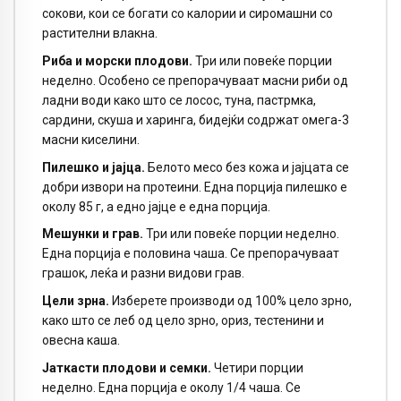
сокови, кои се богати со калории и сиромашни со
растителни влакна.
Риба и морски плодови.
Три или повеќе порции
неделно. Особено се препорачуваат масни риби од
ладни води како што се лосос, туна, пастрмка,
сардини, скуша и харинга, бидејќи содржат омега-3
масни киселини.
Пилешко и јајца.
Белото месо без кожа и јајцата се
добри извори на протеини. Една порција пилешко е
околу 85 г, а едно јајце е една порција.
Мешунки и грав.
Три или повеќе порции неделно.
Една порција е половина чаша. Се препорачуваат
грашок, леќа и разни видови грав.
Цели зрна.
Изберете производи од 100% цело зрно,
како што се леб од цело зрно, ориз, тестенини и
овесна каша.
Јаткасти плодови и семки.
Четири порции
неделно. Една порција е околу 1/4 чаша. Се