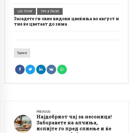
резултатот: Дамките се отстрануваат
полесно, а облеката изгледа посвежа
LIFE STORY
TIPS & TRICKS
Засадете ги овие видови цвеќиња во август и
тие ќе цветаат до зима
Topvest
PREVIOUS
Најдобриот чај за несоница!
Заборавете на апчиња,
испијте го пред спиење и ќе