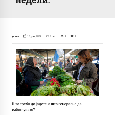
popara
16 јуни, 2026
2
min
0
0
Што треба да јадете, а што генерално да
избегнувате?