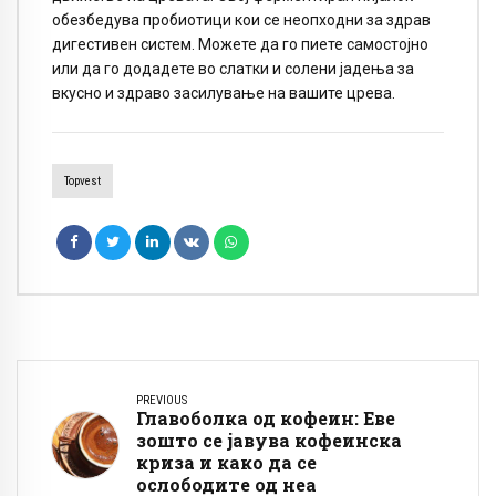
обезбедува пробиотици кои се неопходни за здрав
дигестивен систем. Можете да го пиете самостојно
или да го додадете во слатки и солени јадења за
вкусно и здраво засилување на вашите црева.
Topvest
PREVIOUS
Главоболка од кофеин: Еве
зошто се јавува кофеинска
криза и како да се
ослободите од неа