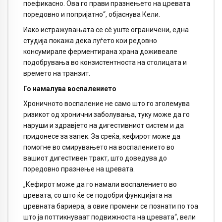
поефикасно. Ова го прави празнењето на цревата
поредовно и попријатно“, објаснува Кели.
Иако истражувањата се сè уште ограничени, една
студија покажа дека луѓето кои редовно
консумирале ферментирана храна доживеале
подобрувања во конзистентноста на столицата и
времето на транзит.
Го намалува воспалението
Хроничното воспаление не само што го зголемува
ризикот од хронични заболувања, туку може да го
наруши и здравјето на дигестивниот систем и да
придонесе за запек. За среќа, кефирот може да
помогне во смирувањето на воспалението во
вашиот дигестивен тракт, што доведува до
поредовно празнење на цревата.
„Кефирот може да го намали воспалението во
цревата, со што ќе се подобри функцијата на
цревната бариера, а овие промени се познати по тоа
што ја поттикнуваат подвижноста на цревата“, вели