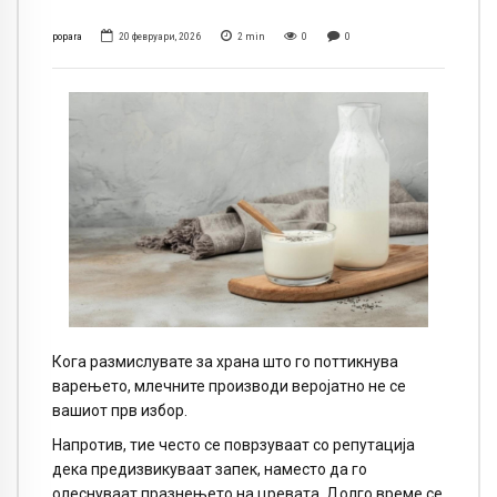
popara
20 февруари, 2026
2
min
0
0
Кога размислувате за храна што го поттикнува
варењето, млечните производи веројатно не се
вашиот прв избор.
Напротив, тие често се поврзуваат со репутација
дека предизвикуваат запек, наместо да го
олеснуваат празнењето на цревата. Долго време се