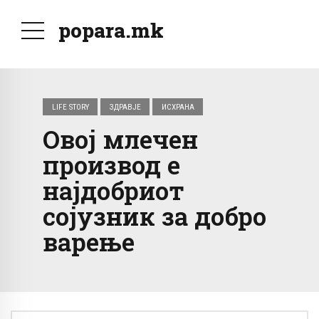
popara.mk
LIFE STORY
ЗДРАВЈЕ
ИСХРАНА
Овој млечен
производ е
најдобриот
сојузник за добро
варење