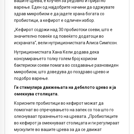
вашите црева, е клучен за редовно и пријатно
варење. Еден од најдобрите начини да одржувате
здрав микробиом е да јадете храна богата со
пробиотици, а кефирот е одличен избор.
„Кефирот содржи над 30 пробиотски соеви, што е
значително повеќе од повеќето додатоци во
исхраната“, вели нутриционистката Алиса Симпсон.
Нутриционистката Хана Кели додава дека
консумирањето толку голем број корисни
бактериски соеви помага во создавање разновиден
микробиом, што доведува до поздраво црево и
подобро варење.
Ги стимулира движењата на дебелото црево и ја
омекнува столицата.
Корисните пробиотици во кефирот можат да
помогнат во спречувањето на запек со тоа што го
олеснуваат празнењето на цревата. „Пробиотиците
во кефирот ја омекнуваат столицата и ги регулираат
мускулите во вашите црева за да се движат