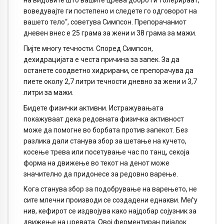
на видовите што вашите црева добро ги толерираат,
воведувајте ги постепено и следете го одговорот на
вашето тело“, советува Симпсон. Препорачаниот
дневен внес е 25 грама за жени и 38 грама за мажи.
Пијте многу течности. Според Симпсон,
дехидрацијата е честа причина за запек. За да
останете соодветно хидрирани, се препорачува да
пиете околу 2,7 литри течности дневно за жени и 3,7
литри за мажи.
Бидете физички активни. Истражувањата
покажуваат дека редовната физичка активност
може да помогне во борбата против запекот. Без
разлика дали станува збор за шетање на кучето,
косење трева или посетување час по танц, секоја
форма на движење во текот на денот може
значително да придонесе за редовно варење.
Кога станува збор за подобрување на варењето, не
сите млечни производи се создадени еднакви. Меѓу
нив, кефирот се издвојува како најдобар сојузник за
движење на цревата. Овој ферментиран пијалок