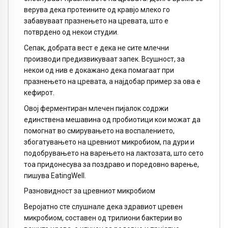
верува дека протеините од кравјо млеко го
забавуваат празнењето на цревата, што е
потврдено од некои студии.
Сепак, добрата вест е дека не сите млечни
производи предизвикуваат запек. Всушност, за
некои од нив е докажано дека помагаат при
празнењето на цревата, а најдобар пример за ова е
кефирот.
Овој ферментиран млечен пијалок содржи
единствена мешавина од пробиотици кои можат да
помогнат во смирувањето на воспалението,
збогатувањето на цревниот микробиом, па дури и
подобрувањето на варењето на лактозата, што сето
тоа придонесува за поздраво и поредовно варење,
пишува EatingWell.
Разновидност за цревниот микробиом
Веројатно сте слушнале дека здравиот цревен
микробиом, составен од трилиони бактерии во