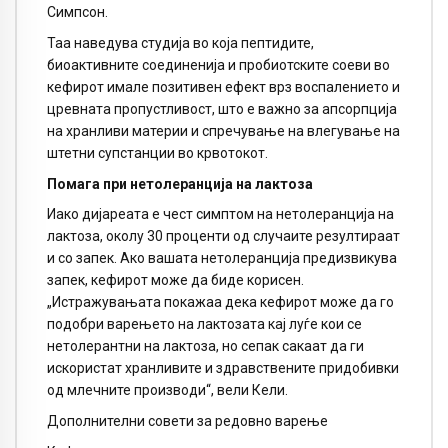
Симпсон.
Таа наведува студија во која пептидите,
биоактивните соединенија и пробиотските соеви во
кефирот имале позитивен ефект врз воспалението и
цревната пропустливост, што е важно за апсорпција
на хранливи материи и спречување на влегување на
штетни супстанции во крвотокот.
Помага при нетолеранција на лактоза
Иако дијареата е чест симптом на нетолеранција на
лактоза, околу 30 проценти од случаите резултираат
и со запек. Ако вашата нетолеранција предизвикува
запек, кефирот може да биде корисен.
„Истражувањата покажаа дека кефирот може да го
подобри варењето на лактозата кај луѓе кои се
нетолерантни на лактоза, но сепак сакаат да ги
искористат хранливите и здравствените придобивки
од млечните производи“, вели Кели.
Дополнителни совети за редовно варење