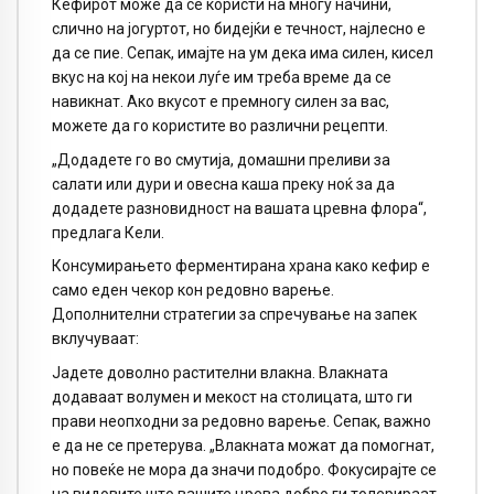
Кефирот може да се користи на многу начини,
слично на јогуртот, но бидејќи е течност, најлесно е
да се пие. Сепак, имајте на ум дека има силен, кисел
вкус на кој на некои луѓе им треба време да се
навикнат. Ако вкусот е премногу силен за вас,
можете да го користите во различни рецепти.
„Додадете го во смутија, домашни преливи за
салати или дури и овесна каша преку ноќ за да
додадете разновидност на вашата цревна флора“,
предлага Кели.
Консумирањето ферментирана храна како кефир е
само еден чекор кон редовно варење.
Дополнителни стратегии за спречување на запек
вклучуваат:
Јадете доволно растителни влакна. Влакната
додаваат волумен и мекост на столицата, што ги
прави неопходни за редовно варење. Сепак, важно
е да не се претерува. „Влакната можат да помогнат,
но повеќе не мора да значи подобро. Фокусирајте се